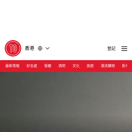
前
前
往
往
內
頁
容
尾
香港
登記
最新情報
好去處
餐廳
酒吧
文化
旅遊
潮流購物
影片