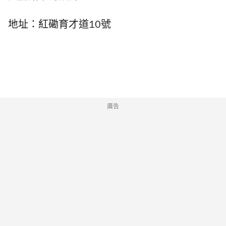
地址：紅磡育才道
10
號
廣告