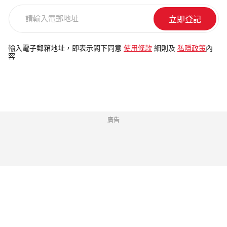
請
輸
入
電
輸入電子郵箱地址，即表示閣下同意
使用條款
細則及
私隱政策
內
容
郵
地
址
廣告