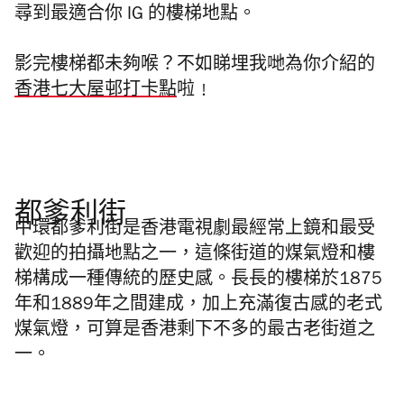
尋到最適合你
IG
的樓梯地點。
影完樓梯都未夠喉？不如睇埋我哋為你介紹的
香港七大屋邨打卡點
啦﹗
都爹利街
中環都爹利街是香港電視劇最經常上鏡和最受
歡迎的拍攝地點之一，這條街道的煤氣燈和樓
梯構成一種傳統的歷史感。長長的樓梯於
1875
年和
1889
年之間建成，加上充滿復古感的老式
煤氣燈，可算是香港剩下不多的最古老街道之
一。