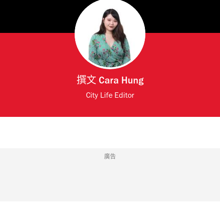
撰文
Cara Hung
City Life Editor
廣告