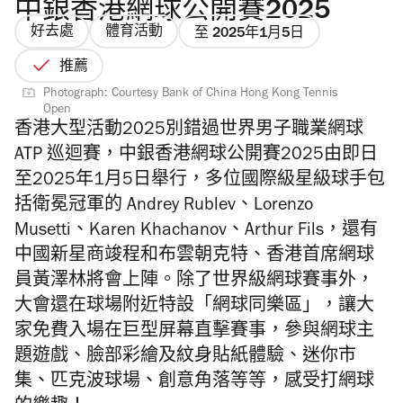
中銀香港網球公開賽2025
好去處
體育活動
至 2025年1月5日
推薦
Photograph: Courtesy Bank of China Hong Kong Tennis
Open
香港大型活動2025別錯過
世界男子職業網球
ATP 巡迴賽，中銀香港網球公開賽2025由即日
至2025年1月5日舉行，
多位國際級星級球手包
括衛冕冠軍的 Andrey Rublev、Lorenzo
Musetti、Karen Khachanov、Arthur Fils，還有
中國新星
商竣程和布雲朝克特、香港首席網球
員黃澤林將會上陣。
除了世界級網球賽事外，
大會還在球場附近特設「網球同樂區」，讓大
家免費入場在巨型屏幕直擊賽事，參與網球主
題遊戲、臉部彩繪及紋身貼紙體驗、迷你市
集、匹克波球場、創意角落等等，感受打網球