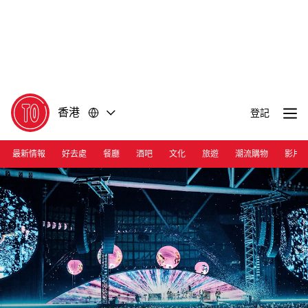
前
前
往
往
內
頁
容
尾
香港
登記
最新情報
好去處
餐廳
酒吧
文化
旅遊
潮流購物
影片