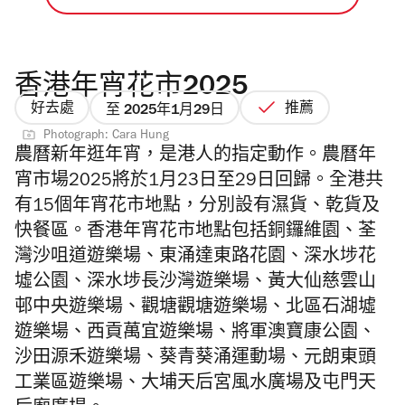
香港年宵花市2025
好去處
推薦
至 2025年1月29日
Photograph: Cara Hung
農曆新年逛年宵，是港人的指定動作。
農曆年
宵市場2025將於1月23日至29日回歸。
全港共
有15個年宵花市地點，分別設有濕貨、乾貨及
快餐區。
香港年宵花市地點包括銅鑼維園、荃
灣沙咀道遊樂場、東涌達東路花園、深水埗花
墟公園、深水埗長沙灣遊樂場、黃大仙慈雲山
邨中央遊樂場、觀塘觀塘遊樂場、
北區石湖墟
遊樂場、西貢萬宜遊樂場、將軍澳寶康公園、
沙田源禾遊樂場、葵青葵涌運動場、元朗東頭
工業區遊樂場、大埔天后宮風水廣場及屯門天