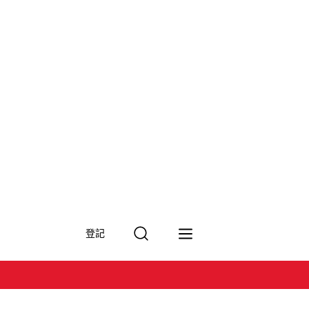
搜
登記
尋