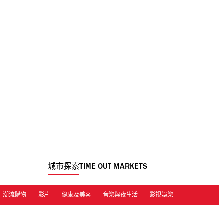
城市探索
TIME OUT MARKETS
潮流購物
影片
健康及美容
音樂與夜生活
影視娛樂