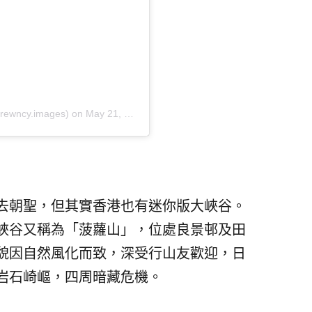
drewncy.images)
on
May 21, 2019 at 7:43am PDT
去朝聖，但其實香港也有迷你版大峽谷。
峽谷又稱為「菠蘿山」，位處良景邨及田
貌因自然風化而致，深受行山友歡迎，日
岩石崎嶇，四周暗藏危機。