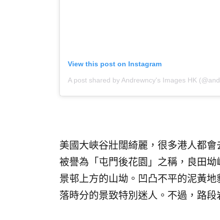
View this post on Instagram
A post shared by Andrewncy's Images HK (@an
美國大峽谷壯闊綺麗，很多港人都會
被譽為「屯門後花園」之稱，良田坳
景邨上方的山坳。凹凸不平的泥黃地
落時分的景致特別迷人。不過，路段