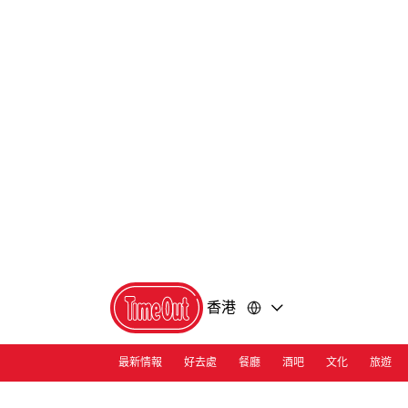
前
前
往
往
內
頁
容
尾
香港
最新情報
好去處
餐廳
酒吧
文化
旅遊