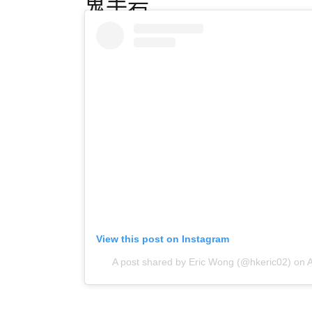
鬼手岩
View this post on Instagram
A post shared by Eric Wong (@hkeric02)
on
A