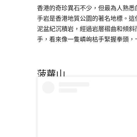
香港的奇珍異石不少，但最為人熟悉
手岩是香港地質公園的著名地標。這
泥盆紀沉積岩，經過岩層褶曲和傾斜
手，看來像一隻嶙峋枯手緊握拳頭，
菠蘿山