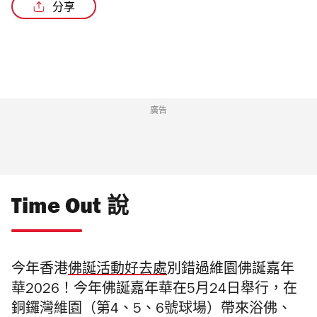
分享
/4
廣告
Time Out 說
今年香港
佛誕活動好去處
別錯過維園佛誕嘉年
華2026！今年佛誕嘉年華在5月24日舉行，在
銅鑼灣維園（第4、5、6號球場）帶來浴佛、