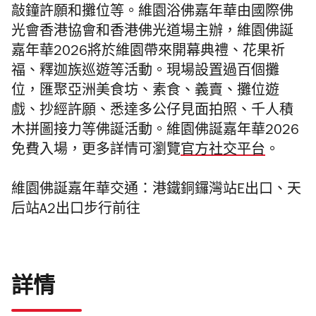
敲鐘許願和攤位等。維園浴佛嘉年華由國際佛
光會香港協會和香港佛光道場主辦，維園佛誕
嘉年華2026將於維園帶來開幕典禮、花果祈
福、釋迦族巡遊等活動。現場設置過百個攤
位，匯聚亞洲美食坊、素食、義賣、攤位遊
戲、抄經許願、悉達多公仔見面拍照、千人積
木拼圖接力等佛誕活動。維園佛誕嘉年華2026
免費入場，更多詳情可瀏覽
官方社交平台
。
維園佛誕嘉年華交通：港鐵銅鑼灣站E出口、天
后站A2出口步行前往
詳情