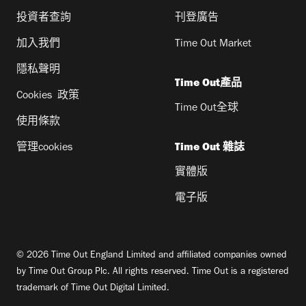
投資者查詢
刊登廣告
加入我們
Time Out Market
隱私聲明
Time Out產品
Cookies 政策
Time Out全球
使用條款
管理cookies
Time Out 雜誌
實體版
電子版
© 2026 Time Out England Limited and affiliated companies owned
by Time Out Group Plc. All rights reserved. Time Out is a registered
trademark of Time Out Digital Limited.