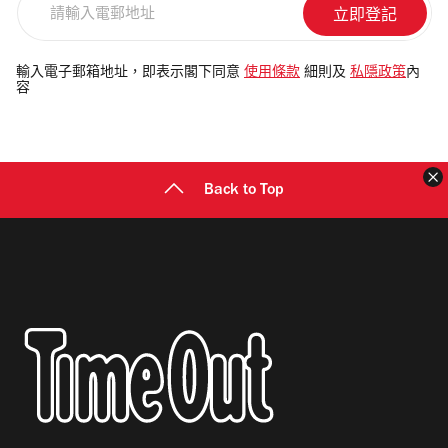
輸
入
電
輸入電子郵箱地址，即表示閣下同意
使用條款
細則及
私隱政策
內
容
郵
地
址
Back to Top