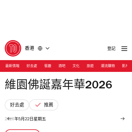
前
前
往
往
內
頁
容
尾
香港
登記
最新情報
好去處
餐廳
酒吧
文化
旅遊
潮流購物
影片
Photograph: Facebook/香港佛光道場
維園佛誕嘉年華2026
好去處
推薦
2026年5月22日星期五