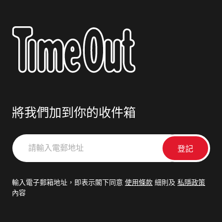
將我們加到你的收件箱
請
輸
入
電
輸入電子郵箱地址，即表示閣下同意
使用條款
細則及
私隱政策
郵
內容
地
址