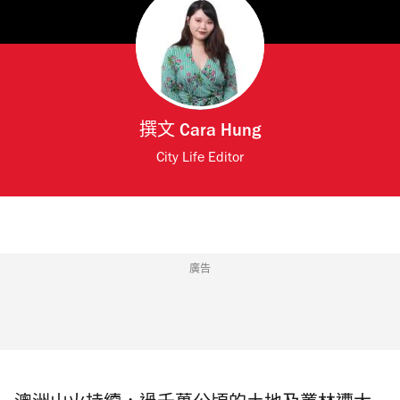
撰文
Cara Hung
City Life Editor
廣告