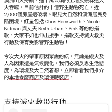
澳洲山火持續，過千萬公頃的土地及叢林遭大
火吞噬，目前估計約十億野生動物死亡，近
2,000個房屋遭破壞。眼見大自然和澳洲居民身
陷困境，紅星包括 Chris Hemsworth、Nicole
Kidman 與丈夫 Keith Urban、Pink 等紛紛捐
款。大家不如也伸出援手，捐款支持滅火救災
行動及保育受影響野生動物！
今次大火的肇事原因眾說紛紜，無論是縱火及
人為因素還是氣候變化，我們必須反思生活態
度，為環境及大自然着想，立即看看我們推介
的
本地零廢商店
及
環保時裝店
。
支持滅火救災行動