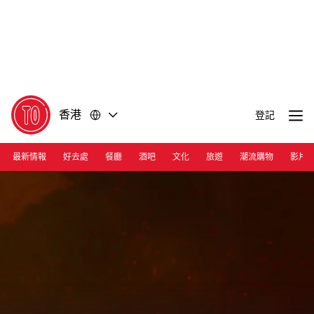
前
前
往
往
內
頁
容
尾
香港
登記
最新情報
好去處
餐廳
酒吧
文化
旅遊
潮流購物
影片