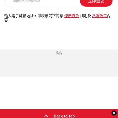
輸
入
電
輸入電子郵箱地址，即表示閣下同意
使用條款
細則及
私隱政策
內
容
郵
地
址
廣告
Back to Top