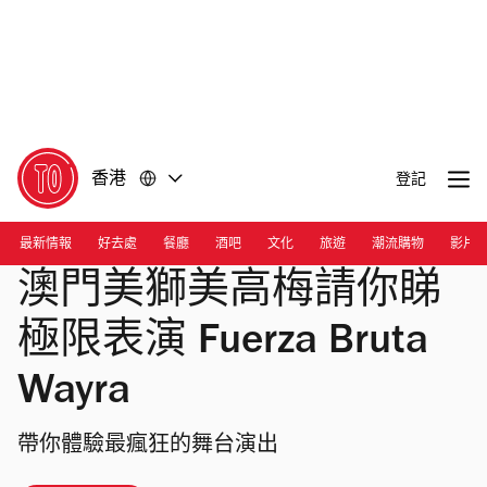
前
前
往
往
內
頁
容
尾
香港
登記
最新情報
好去處
餐廳
酒吧
文化
旅遊
潮流購物
影片
澳門美獅美高梅請你睇
極限表演 Fuerza Bruta
Wayra
帶你體驗最瘋狂的舞台演出