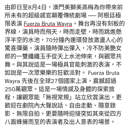
由即日至8月4日，澳門美獅美高梅為你帶來前
所未有的超級感官
顛覆傳統劇場
──
阿根廷極
限表演
Fuerza Bruta Wayra
。
舞台再沒有刻板的
界線，演員時而飛天，時而走壁，時而跳進懸
浮半空的水池，70分鐘內連環發放激盪人心的
驚喜彈藥。演員隨時彈出彈入，冷不防美艷女
郎的一雙纖纖玉手從天上水池伸來，與觀眾共
舞。與其說這是一場極具官能刺激的表演，不
如說是一次眾樂樂的狂歡派對。
Fuerza Bruta
Wayra 先後在全球27個國家上演，震撼超過
250萬觀眾。這
是一場情感及身體的探索旅
程，讓觀眾能「無視常規」站立欣賞演出，更
歡迎在劇院內大聲說話、自由走動、隨意錄
影、無限自拍，更要隨時迎接突如其來從四方
八面蜂擁而至的表演者及出人意表的場景。