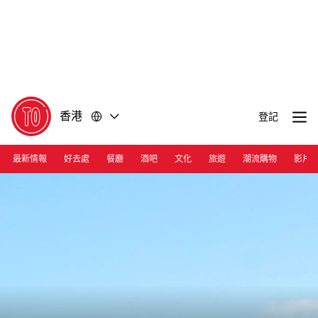
前
前
往
往
內
頁
容
尾
香港
登記
最新情報
好去處
餐廳
酒吧
文化
旅遊
潮流購物
影片