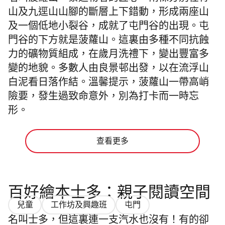
山及九逕山山腳的斷層上下錯動，形成兩座山
及一個低地小裂谷，成就了屯門谷的出現。屯
門谷的下方就是菠蘿山。這裏由多種不同抗蝕
力的礦物質組成，在歲月洗禮下，變出豐富多
變的地貌。多數人由良景邨出發，以在流浮山
白泥看日落作結。溫馨提示，菠蘿山一帶高峭
險要，發生過致命意外，別為打卡而一時忘
形。
查看更多
百好繪本士多：親子閱讀空間
兒童
工作坊及興趣班
屯門
名叫士多，但這裏連一支汽水也沒有！有的卻