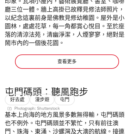
印象。瓦項小屋內，藝術展覽廳、書室、咖啡
廳三位一體。牆上高掛已故釋見修法師照片，
以紀念這裏前身是佛教見修幼稚園。屋外是小
園林，處處花草，每一角都賞心悅目。至於座
落的清涼法苑，清幽淨潔，人煙寥寥，絕對是
鬧市內的一個後花園。
查看更多
屯門碼頭：聽風跑步
好去處
漫步遊
屯門
Photograph: Shutterstock
基本上向海的地方風景多數無得輸，屯門碼頭
也不例外。屯門碼頭並不繁忙，只有前往澳
門、珠海、東涌、沙螺灣及大澳的航線。接連