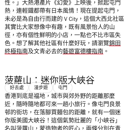
性。」大熱港產片《幻愛》上映後，掀起屯門
熱，連輕鐵都帶有日本風情！現在提起屯門，
未必是為自由行而建的 V City，這個大西北社區
其實比大家想像中有趣，既有風景怡人的山
徑，亦有個性鮮明的小店，一點也不比市區失
色。想了解其他社區有什麼好玩，請瀏覽
錦田
終極指南
及文青必去的
藝遊富德樓指南
。
菠蘿山：迷你版大峽谷
好去處
漫步遊
屯門
香港到底是福地，城市與郊外野的距離那麼
近，隨時隨地都可來一趟小旅行。像屯門良景
邨的街坊，在落腳買麵包的距離，就有一個迷
你版美國大峽谷！這個氣勢壯麗的「小峽谷」
名叫菠蘿山，蒙造物者的匠心，兩條分別在青