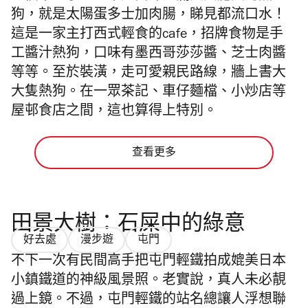
狗，就是太陽蛋多士加肉腸，睇見都流口水！
這是一家主打西式輕食的cafe，招牌食物是手
工醬汁熱狗，口味有墨西哥莎莎醬、芝士肉醬
等等。至於裝潢，走可愛親民路線，牆上書大
大隻熱狗。在一眾茶記、車仔麵檔、小炒店等
屋邨食店之間，這也算得上特別。
查看更多
田景大樹：石屎中的綠意
好去處
漫步遊
屯門
不下一次有民間高手把屯門輕鐵拍成媲美日本
小鎮鐵道的神級風景照。老實說，真人未必靚
過上鏡。不過，屯門輕鐵的站名總讓人浮想聯