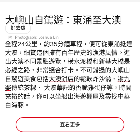
大嶼山自駕遊：東涌至大澳
好去處
Photograph: Joshua Lin
全程24公里，約35分鐘車程，便可從東涌抵達
大澳，細賞這個擁有百年歷史的漁港風情。進
出大澳不同景點遊覽，橫水渡橋和新基大橋是
必經之路，非常適合打卡。不可錯過的
大嶼山
自駕遊美食
包括
大澳餅店
的鬆軟炸沙翁、
謝九
婆
傳統茶粿、 大澳華記的香脆雞蛋仔等。時間
充裕的話，你可以坐船出海遊棚屋及尋找中華
白海豚。
查看更多