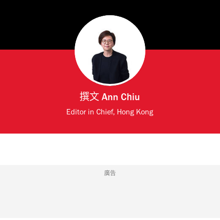
撰文
Ann Chiu
Editor in Chief, Hong Kong
廣告