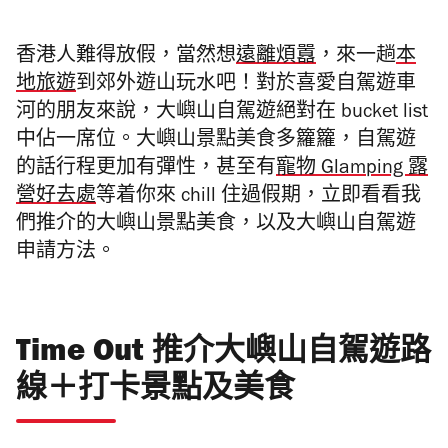
香港人難得放假，當然想
遠離煩囂
，來一趟
本
地旅遊
到郊外遊山玩水吧！對於喜愛自駕遊車
河的朋友來說，
大嶼山自駕遊
絕對在 bucket list
中佔一席位。大嶼山景點美食多籮籮，自駕遊
的話行程更加有彈性，甚至有
寵物 Glamping 露
營好去處
等着你來 chill 住過假期，立即看看我
們推介的大嶼山
景點美食
，以及
大嶼山自駕遊
申請
方法。
Time Out 推介大嶼山自駕遊路
線＋打卡景點及美食