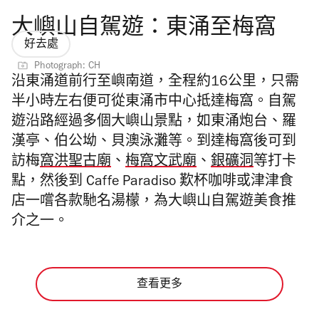
大嶼山自駕遊：東涌至梅窩
好去處
Photograph: CH
沿東涌道前行至嶼南道，全程約16公里，只需
半小時左右便可從東涌市中心抵達梅窩。
自駕
遊
沿路經過多個
大嶼山景點
，如東涌炮台、羅
漢亭、伯公坳、貝澳泳灘等。到達梅窩後可到
訪梅
窩洪聖古廟
、
梅窩文武廟
、
銀礦洞
等打卡
點，然後到
Caffe Paradiso 歎杯咖啡或津津食
店一嚐各款馳名湯檬，為
大嶼山自駕遊美食
推
介之一。
查看更多