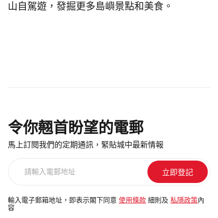
山自駕遊
，發掘更多島嶼景點和美食。
令你翹首盼望的電郵
馬上訂閱我們的定期通訊，緊貼城中最新情報
請
輸
入
電
輸入電子郵箱地址，即表示閣下同意
使用條款
細則及
私隱政策
內
容
郵