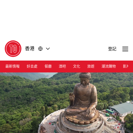
前
前
往
往
內
頁
容
尾
香港
登記
最新情報
好去處
餐廳
酒吧
文化
旅遊
潮流購物
影片