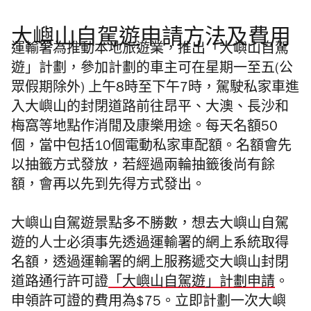
大嶼山自駕遊申請方法及費用
運輸署為推動本地旅遊業，推出「
大嶼山自駕
遊
」計劃，參加計劃的車主可在星期一至五(公
眾假期除外) 上午8時至下午7時，駕駛私家車進
入大嶼山的封閉道路前往昂平、大澳、長沙和
梅窩等地點作消閒及康樂用途。每天名額50
個，當中包括10個電動私家車配額。名額會先
以抽籤方式發放，若經過兩輪抽籤後尚有餘
額，會再以先到先得方式發出。
大嶼山自駕遊景點
多不勝數，
想去
大嶼山自駕
遊
的人士必須事先透過運輸署的網上系統取得
名額，透過運輸署的網上服務遞交大嶼山封閉
道路通行許可證
「
大嶼山自駕遊
」計劃
申請
。
申領許可證的費用為$75。立即計劃一次
大嶼