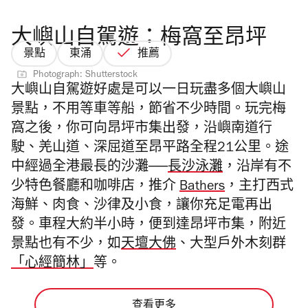
大嶼山自駕遊：梅窩至昂坪
景點
東涌
推薦
Photograph: Shutterstock
大嶼山自駕遊
好處是可以一日玩盡多個大嶼山
景點，不用等車等船，節省不少時間。玩完梅
窩之後，你可向昂坪市集出發，沿嶼南道行
駛、羌山道、深屈道至昂平路全程21公里。途
中經過全港最長的沙灘──
長沙泳灘
，沿岸有不
少特色餐廳和咖啡店，推介
Bathers
，主打西式
海鮮、肉食、沙律及小食，讓你充足電再出
發。車程大約半小時，便到達昂坪市集，附近
景點也有不少，如
天壇大佛
、大型戶外木刻群
「心經簡林」
等。
查看更多