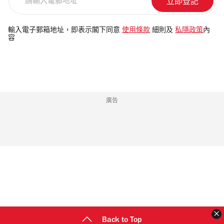
輸
入
電
輸入電子郵箱地址，即表示閣下同意
使用條款
細則及
私隱政策
內
容
郵
地
址
廣告
Back to Top