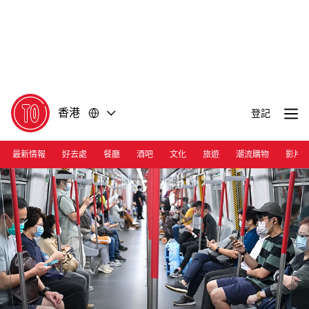
前
前
往
往
內
頁
容
尾
香港
登記
最新情報
好去處
餐廳
酒吧
文化
旅遊
潮流購物
影片