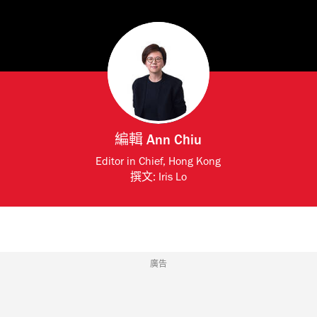
編輯
Ann Chiu
Editor in Chief, Hong Kong
撰文:
Iris Lo
廣告