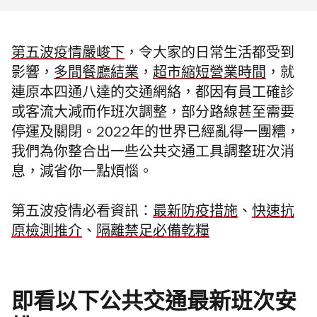
第五波疫情嚴峻下
，令大家的日常生活都受到
影響，
多間餐廳結業
，
超市縮短營業時間
，就
連原本四通八達的交通網絡，都因有員工確診
或客流大減而作班次調整，部分路線甚至需要
停運及關閉。2022年的世界已經亂得一團糟，
我們為你整合出一些公共交通工具調整班次消
息，減省你一點煩惱。
第五波疫情必看資訊：
最新防疫措施
、
快速抗
原檢測推介
、
隔離禁足必備乾糧
即看以下公共交通最新班次安