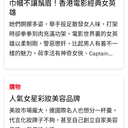
巾幗不讓鬚眉！香港電影經典女英
雄
她們婀娜多姿，舉手投足散發女人味，打架
時卻拳拳到肉充滿功架。電影世界裏的女英
雄以柔制剛，警惡懲奸，比起男人有着不一
樣的魅力。荷李活有神奇女俠、Captain...
購物
人氣女星彩妝美容品牌
美妝市場龐大，連國際名人也想分一杯羹，
代言化妝牌子不夠，甚至自己創立自家美容