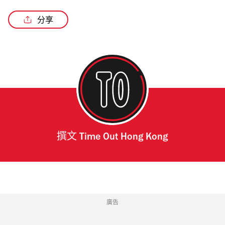
分享
撰文
Time Out Hong Kong
廣告