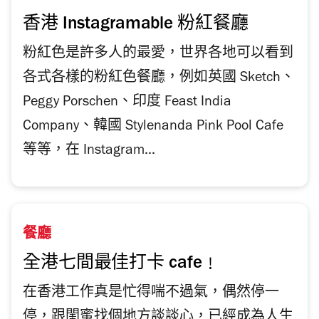
香港 Instagramable 粉紅餐廳
粉紅色是許多人的最愛，世界各地可以看到
各式各樣的粉紅色餐廳，例如英國 Sketch、
Peggy Porschen、印度 Feast India
Company、韓國 Stylenanda Pink Pool Cafe
等等，在 Instagram...
餐廳
全港七間最佳打卡 cafe﹗
在香港工作真是忙得喘不過氣，偶然停一
停，跟閨蜜找個地方談談心，已經成為人生