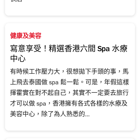
衣店
健康及美容
寫意享受！精選香港六間 Spa 水療
中心
有時候工作壓力大，很想拋下手頭的事，馬
上飛去泰國做 spa 鬆一鬆。可是，年假這樣
揮霍實在對不起自己，其實不一定要去旅行
才可以做 spa，香港擁有各式各樣的水療及
美容中心，除了為人熟悉的...