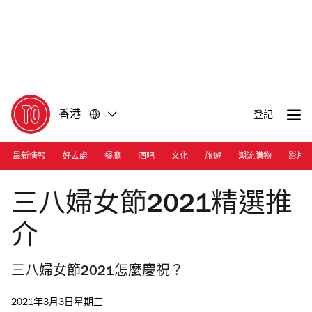
前
前
往
往
內
頁
容
尾
香港
登記
最新情報
好去處
餐廳
酒吧
文化
旅遊
潮流購物
影片
Photograph: Shutterstock
三八婦女節2021精選推
介
三八婦女節2021怎麼慶祝？
2021年3月3日星期三