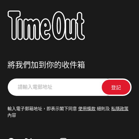
將我們加到你的收件箱
請
輸
入
電
輸入電子郵箱地址，即表示閣下同意
使用條款
細則及
私隱政策
郵
內容
地
址