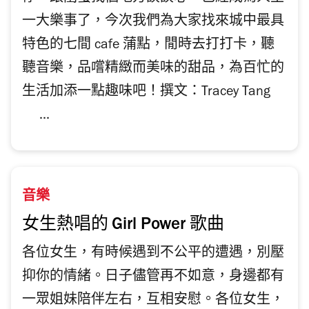
一大樂事了，今次我們為大家找來城中最具
特色的七間 cafe 蒲點，閒時去打打卡，聽
聽音樂，品嚐精緻而美味的甜品，為百忙的
生活加添一點趣味吧！撰文：Tracey Tang
...
音樂
女生熱唱的 Girl Power 歌曲
各位女生，有時候遇到不公平的遭遇，別壓
抑你的情緒。日子儘管再不如意，身邊都有
一眾姐妹陪伴左右，互相安慰。各位女生，