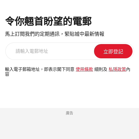
令你翹首盼望的電郵
馬上訂閱我們的定期通訊，緊貼城中最新情報
請
輸
入
電
輸入電子郵箱地址，即表示閣下同意
使用條款
細則及
私隱政策
內
容
郵
地
址
廣告