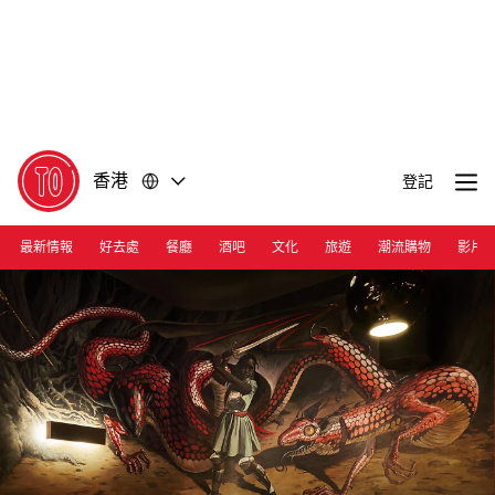
前
前
往
往
內
頁
容
尾
香港
登記
最新情報
好去處
餐廳
酒吧
文化
旅遊
潮流購物
影片