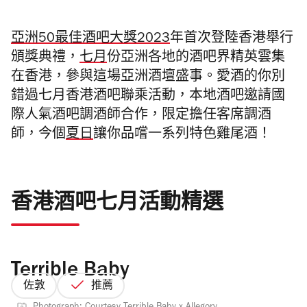
亞洲
50
最佳酒吧大獎
2023
年首次登陸香港舉行
頒獎典禮，
七月
份亞洲各地的酒吧界精英雲集
在香港，參與這場亞洲酒壇盛事。愛酒的你別
錯過七月香港酒吧聯乘活動，本地酒吧邀請國
際人氣酒吧調酒師合作，限定擔任客席調酒
師，今個
夏日
讓你品嚐一系列特色雞尾酒！
香港酒吧七月活動精選
Terrible Baby
佐敦
推薦