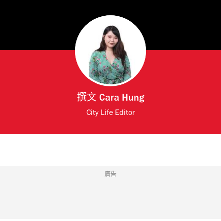
撰文
Cara Hung
City Life Editor
廣告