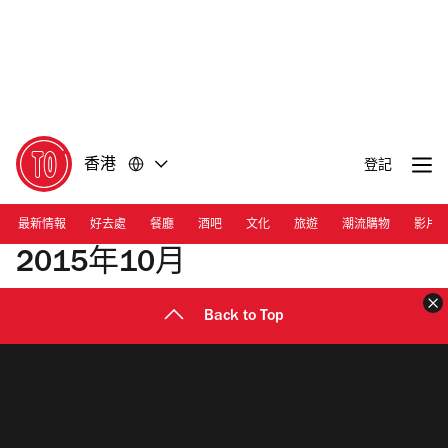
前
前
往
往
內
頁
容
尾
香港
登記
最新情報
好去處
餐廳
酒吧
文化
旅遊
潮流購物
影片
2015年10月
Back to Top