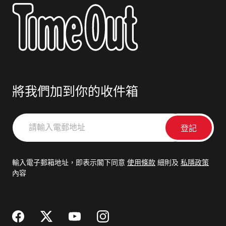
將我們加到你的收件箱
請
輸
入
電
輸入電子郵箱地址，即表示閣下同意
使用條款
細則及
私隱政策
郵
內容
地
址