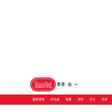
前
前
往
往
內
頁
容
尾
香港
最新情報
好去處
餐廳
酒吧
文化
旅遊