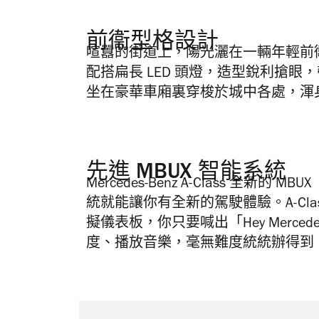
前衞型格設計
喧囂的街道上，陽光灑在一輛年輕前
配搭扁長 LED 頭燈，造型銳利搶
坐在豪華車廂裏穿梭於城中各處，渾
先進 MBUX 智能系統
Mercedes-Benz A-Class 全新的 MBUX
統就能讓你有全新的駕駛體驗。A-Cl
擬儀表板，你只要喊出「Hey Merce
度、播放音樂，毫無難度統統辦得到