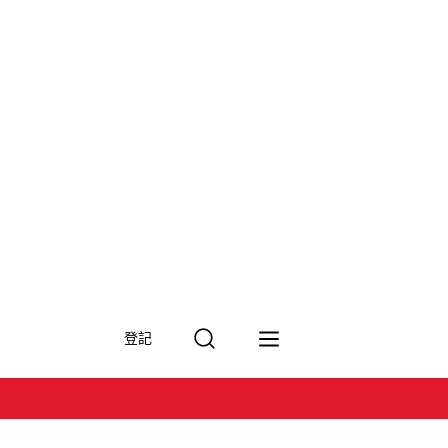
搜
登記
尋