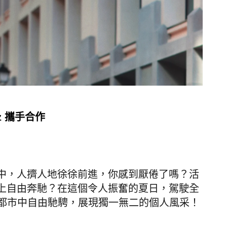
enz 攜手合作
中，人擠人地徐徐前進，你感到厭倦了嗎？活
上自由奔馳？在這個令人振奮的夏日，駕駛全
ass，助你在都市中自由馳騁，展現獨一無二的個人風采！