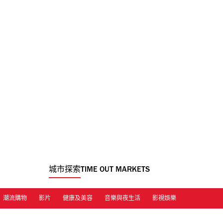
城市探索
TIME OUT MARKETS
潮流購物
影片
健康及美容
音樂與夜生活
影視娛樂