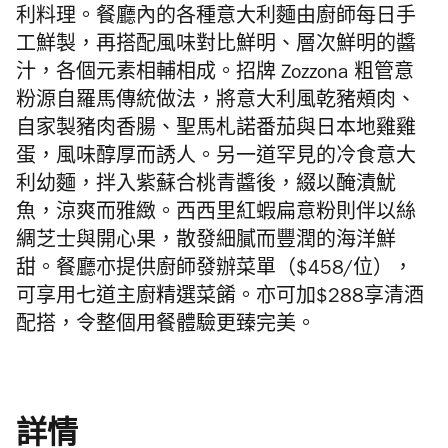
利料理。餐廳內的各種意大利麵由廚師每日手
工鮮製，再搭配風味對比鮮明、層次鮮明的醬
汁，各個元素相輔相成。招牌 Zozzona 粗管意
粉源自羅馬傳統做法，將意大利風乾豬頰肉、
自家製豬肉香腸、聖馬札諾番茄與日本地雞雞
蛋，風味醇厚而誘人。另一道罕見的冷食意大
利幼麵，拌入紫蘇合桃青醬後，綴以醃漬魷
魚，涼爽而雅緻。西西里紅蝦扁意粉則伴以絲
綢芝士與開心果，散發細膩而豐潤的海洋鮮
甜。餐廳亦提供廚師發辦菜單（$458/位），
可享用七道主廚精選菜餚。亦可加$288享清酒
配搭，令整個用餐體驗更臻完美。
詳情