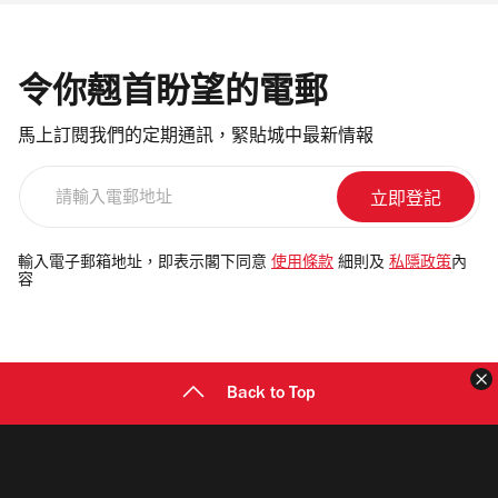
令你翹首盼望的電郵
馬上訂閱我們的定期通訊，緊貼城中最新情報
請
輸
入
電
輸入電子郵箱地址，即表示閣下同意
使用條款
細則及
私隱政策
內
容
郵
地
址
Back to Top