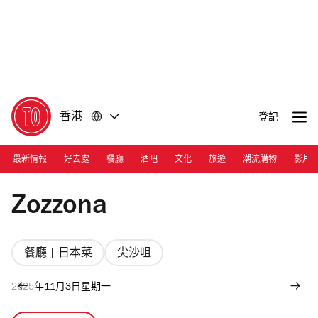
前
前
往
往
內
頁
容
尾
香港
登記
最新情報
好去處
餐廳
酒吧
文化
旅遊
潮流購物
影片
Photograph: Courtesy Zozzona
Zozzona
餐廳 | 日本菜
尖沙咀
2025年11月3日星期一