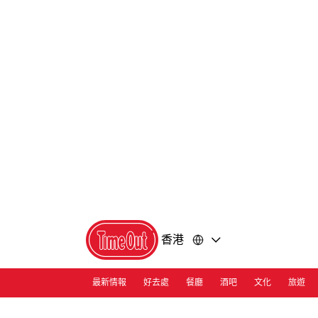
前
前
往
往
內
頁
容
尾
香港
最新情報
好去處
餐廳
酒吧
文化
旅遊