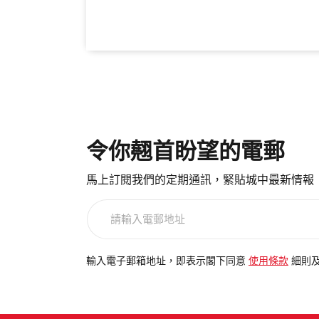
令你翹首盼望的電郵
馬上訂閱我們的定期通訊，緊貼城中最新情報
請
輸
入
電
輸入電子郵箱地址，即表示閣下同意
使用條款
細則
郵
地
址