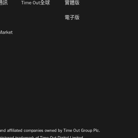
通訊
Time Out全球
實體版
電子版
Market
nd affiliated companies owned by Time Out Group Plc.