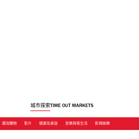
城市探索
TIME OUT MARKETS
潮流購物
影片
健康及美容
音樂與夜生活
影視娛樂