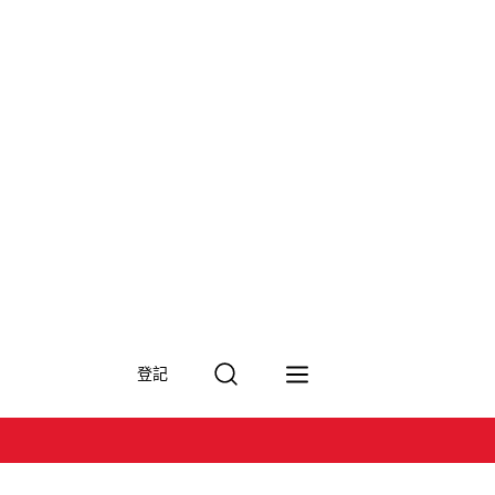
搜
登記
尋