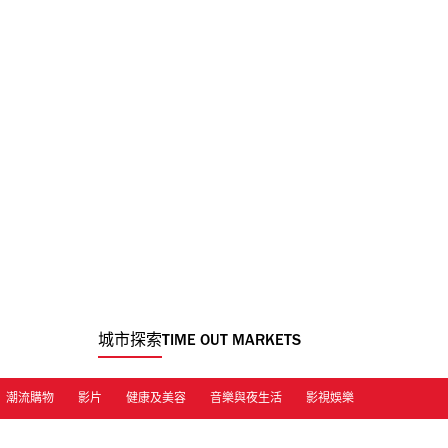
城市探索
TIME OUT MARKETS
潮流購物
影片
健康及美容
音樂與夜生活
影視娛樂