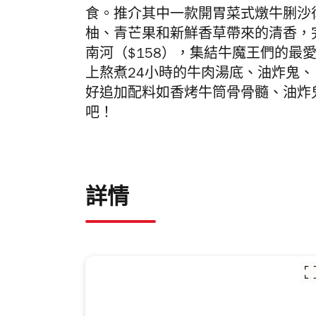
食。推介其中一款開胃菜式燉牛脷沙律
柚、青芒果和新鮮香草帶來的清香，
南河（$158），集結牛魔王們的最
上熬煮24小時的牛肉湯底、油炸鬼
好追加配料如香烤牛筒骨骨髓、油炸
吧！
詳情