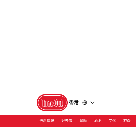
前
前
往
往
內
頁
容
尾
香港
最新情報
好去處
餐廳
酒吧
文化
旅遊