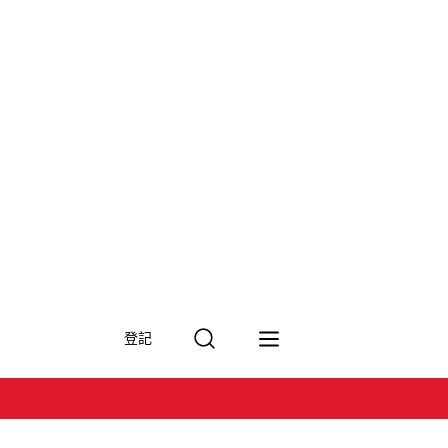
搜
登記
尋