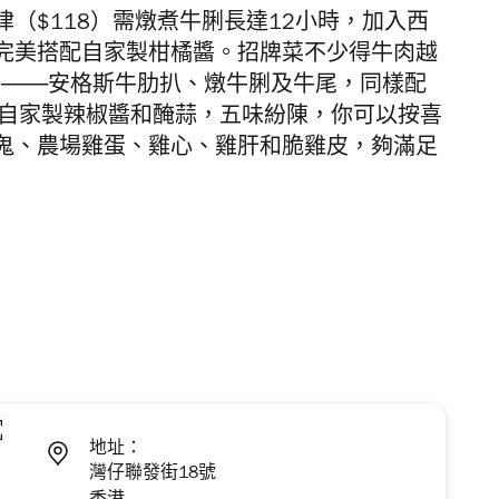
（$118）需燉煮牛脷長達12小時，加入西
完美搭配自家製柑橘醬。招牌菜不少得牛肉越
愛───安格斯牛肋扒、燉牛脷及牛尾，同樣配
、自家製辣椒醬和醃蒜，五味紛陳，你可以按喜
鬼、農場雞蛋、雞心、雞肝和脆雞皮，夠滿足
地址：
灣仔聯發街18號