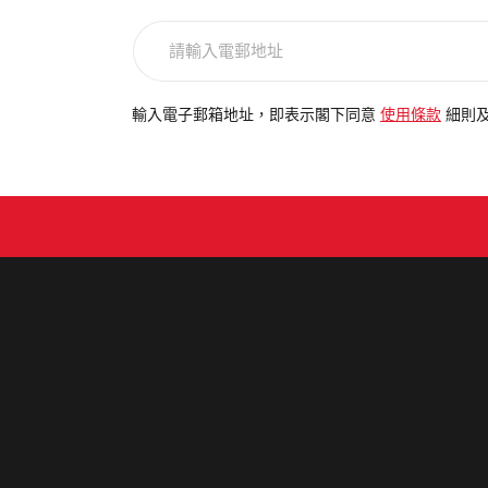
請
輸
入
電
輸入電子郵箱地址，即表示閣下同意
使用條款
細則
郵
地
址