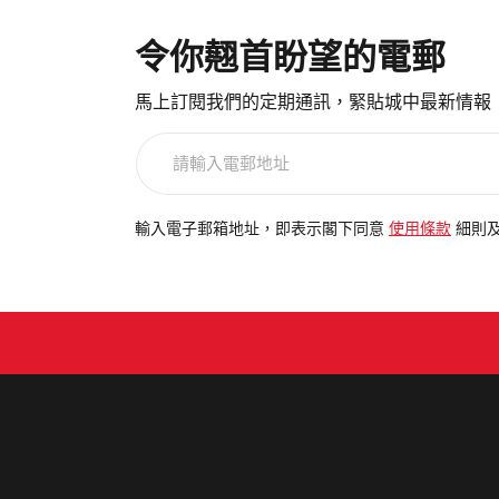
令你翹首盼望的電郵
馬上訂閱我們的定期通訊，緊貼城中最新情報
請
輸
入
電
輸入電子郵箱地址，即表示閣下同意
使用條款
細則
郵
地
址