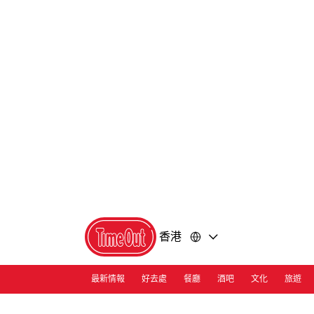
前
前
往
往
內
頁
容
尾
香港
最新情報
好去處
餐廳
酒吧
文化
旅遊