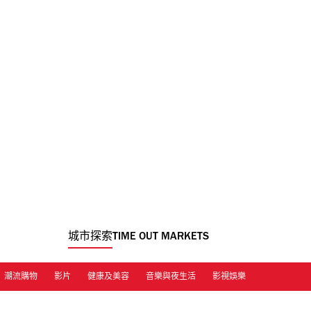
城市探索
TIME OUT MARKETS
潮流購物
影片
健康及美容
音樂與夜生活
影視娛樂