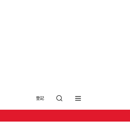
搜
登記
尋