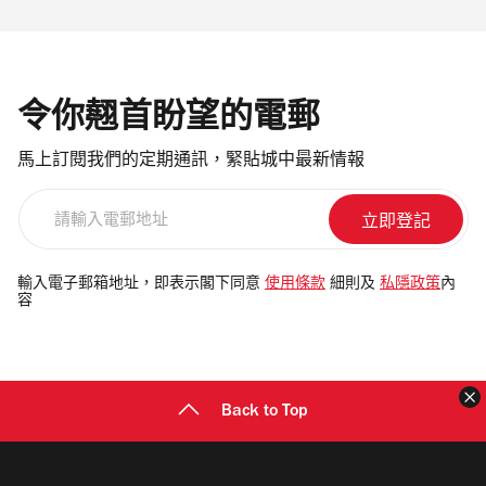
令你翹首盼望的電郵
馬上訂閱我們的定期通訊，緊貼城中最新情報
請
輸
入
電
輸入電子郵箱地址，即表示閣下同意
使用條款
細則及
私隱政策
內
容
郵
地
址
Back to Top