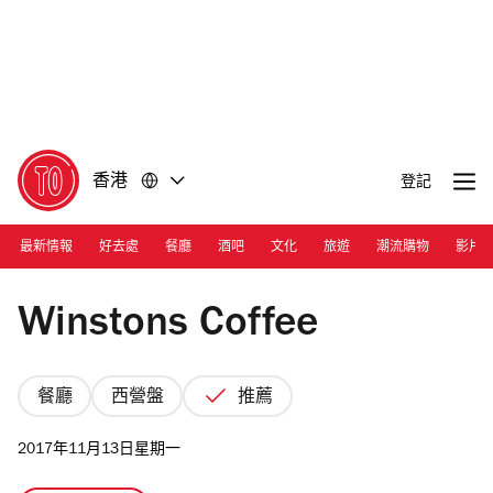
前
前
往
往
內
頁
容
尾
香港
登記
最新情報
好去處
餐廳
酒吧
文化
旅遊
潮流購物
影片
Photograph: winstonscoffeehk/Facebook
Winstons Coffee
餐廳
西營盤
推薦
2017年11月13日星期一