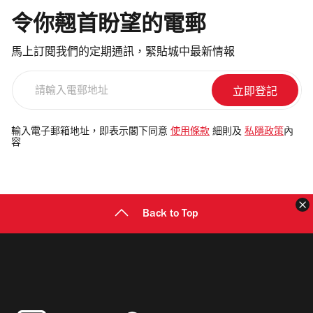
令你翹首盼望的電郵
馬上訂閱我們的定期通訊，緊貼城中最新情報
請
輸
入
電
輸入電子郵箱地址，即表示閣下同意
使用條款
細則及
私隱政策
內
容
郵
地
址
Back to Top