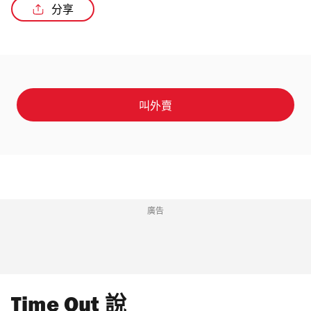
分享
叫外賣
廣告
Time Out 說