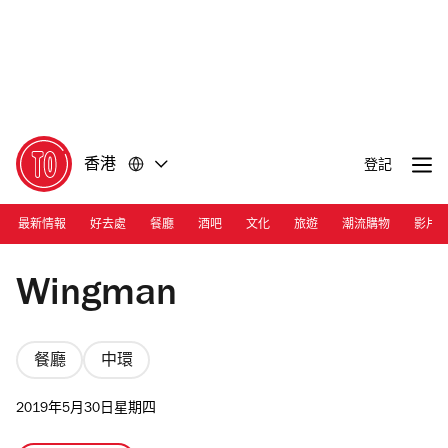
前
前
往
往
內
頁
容
尾
香港
登記
最新情報
好去處
餐廳
酒吧
文化
旅遊
潮流購物
影片
Photograph: Nchiu
Wingman
餐廳
中環
2019年5月30日星期四