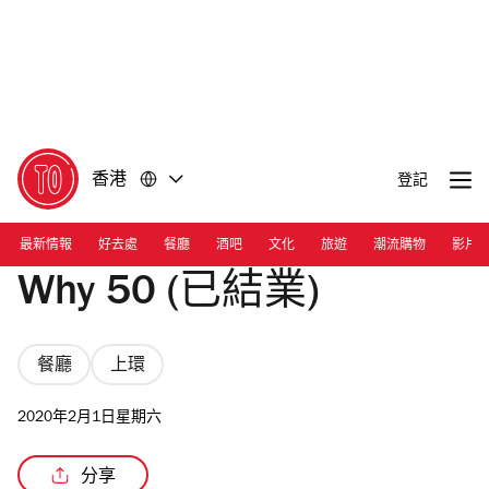
前
前
往
往
內
頁
容
尾
香港
登記
最新情報
好去處
餐廳
酒吧
文化
旅遊
潮流購物
影片
Why 50 (已結業)
餐廳
上環
2020年2月1日星期六
分享