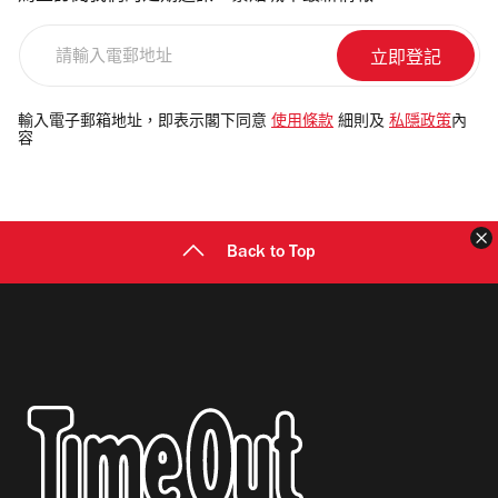
請
輸
入
電
輸入電子郵箱地址，即表示閣下同意
使用條款
細則及
私隱政策
內
容
郵
地
址
Back to Top