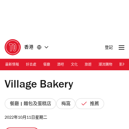
前
前
往
往
內
頁
容
尾
香港
登記
最新情報
好去處
餐廳
酒吧
文化
旅遊
潮流購物
影片
Photograph: Anthony
Village Bakery
餐廳 | 麵包及蛋糕店
梅窩
推薦
2022年10月11日星期二