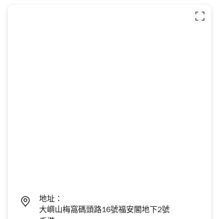
地址：
大嶼山梅窩碼頭路16號福安閣地下2號