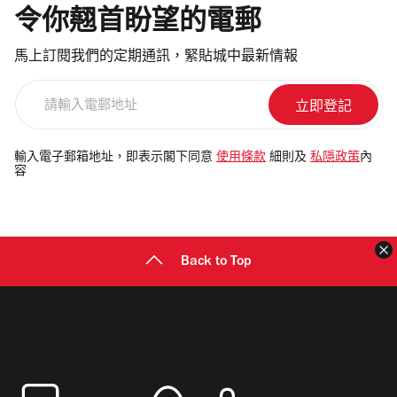
令你翹首盼望的電郵
馬上訂閱我們的定期通訊，緊貼城中最新情報
請
輸
入
電
輸入電子郵箱地址，即表示閣下同意
使用條款
細則及
私隱政策
內
容
郵
地
址
Back to Top