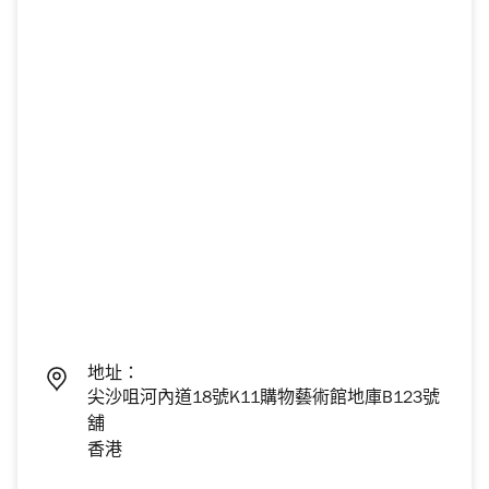
地址：
尖沙咀河內道18號K11購物藝術館地庫B123號
舖
香港