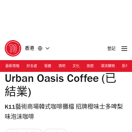
前
前
往
往
內
頁
容
尾
香港
登記
最新情報
好去處
餐廳
酒吧
文化
旅遊
潮流購物
影片
Urban Oasis Coffee (已
結業)
K11藝術商場韓式咖啡攤檔 招牌橙味士多啤梨
味泡沫咖啡