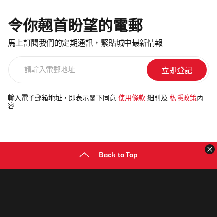
令你翹首盼望的電郵
馬上訂閱我們的定期通訊，緊貼城中最新情報
請
輸
入
電
輸入電子郵箱地址，即表示閣下同意
使用條款
細則及
私隱政策
內
容
郵
地
址
Back to Top