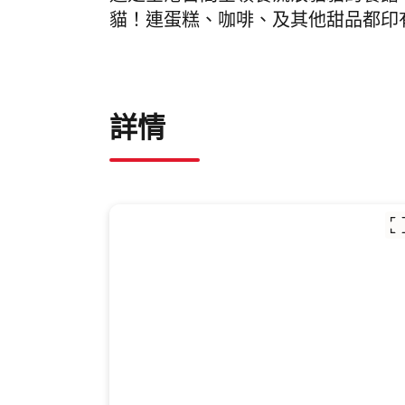
貓！連蛋糕、咖啡、及其他甜品都印
詳情