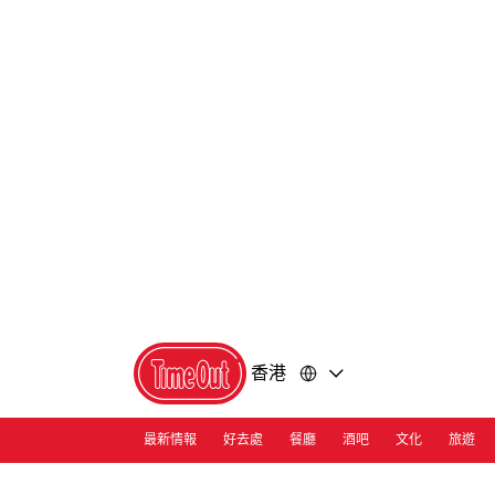
前
前
往
往
內
頁
容
尾
香港
最新情報
好去處
餐廳
酒吧
文化
旅遊