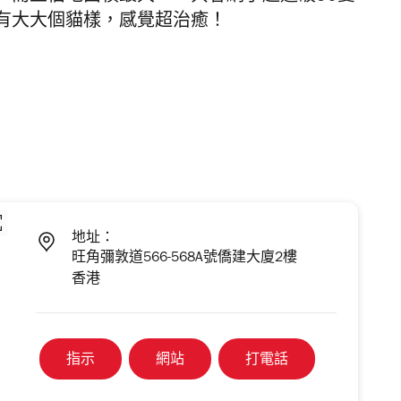
有大大個貓樣，感覺超治癒！
地址：
旺角彌敦道566-568A號僑建大廈2樓
香港
指示
網站
打電話