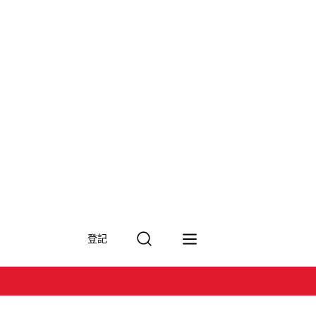
搜
登記
尋