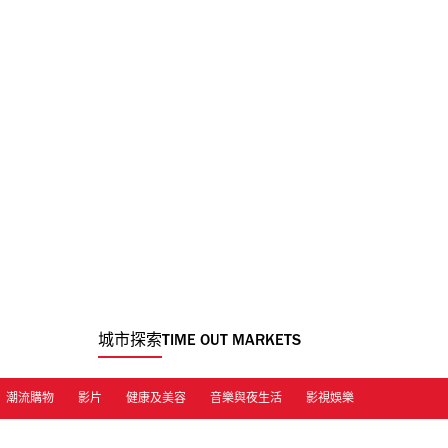
城市探索
TIME OUT MARKETS
潮流購物
影片
健康及美容
音樂與夜生活
影視娛樂