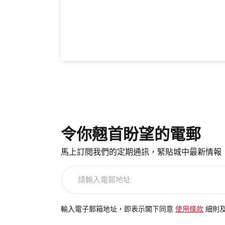
令你翹首盼望的電郵
馬上訂閱我們的定期通訊，緊貼城中最新情報
請
輸
入
電
輸入電子郵箱地址，即表示閣下同意
使用條款
細則
郵