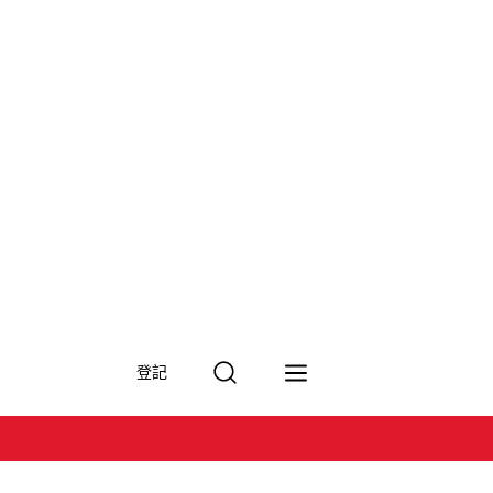
搜
登記
尋