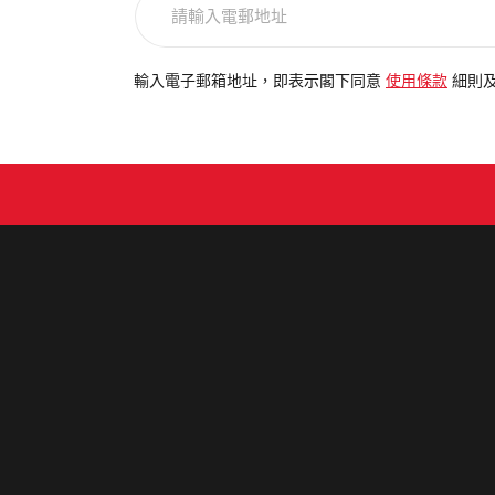
輸
入
電
輸入電子郵箱地址，即表示閣下同意
使用條款
細則
郵
地
址