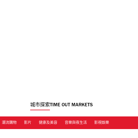
城市探索
TIME OUT MARKETS
潮流購物
影片
健康及美容
音樂與夜生活
影視娛樂