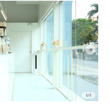
/2
Ph