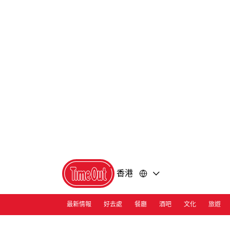
前
前
往
往
內
頁
容
尾
香港
最新情報
好去處
餐廳
酒吧
文化
旅遊