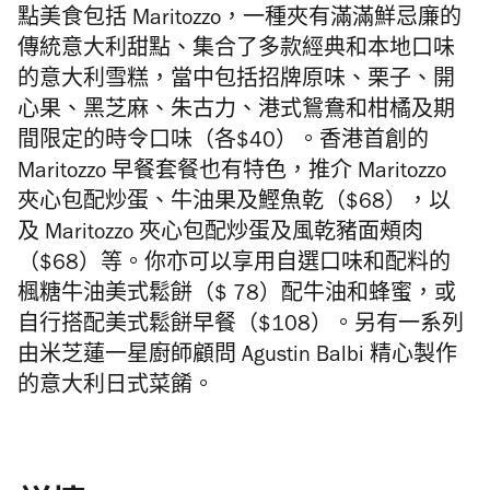
點美食包括
Maritozzo
，一種夾有滿滿鮮忌廉的
傳統意大利甜點、集合了多款經典和本地口味
的意大利雪糕，
當中包括招牌原味、
栗子、開
心果、黑芝麻、朱古力、港式鴛鴦和柑橘
及期
間限定的時令口味（各
$40）
。
香港首創的
Maritozzo
早餐套餐也有特色，推介
Maritozzo
夾心包配炒蛋、牛油果及鰹魚乾（
$68）
，以
及
Maritozzo
夾心包配炒蛋及風乾豬面頰肉
（
$68）
等。你亦可以享用自選口味和配料的
楓糖牛油美式鬆餅（
$ 78）
配牛油和蜂蜜，或
自行搭配美式鬆餅早餐（
$108）
。
另有
一系列
由米芝蓮一星廚師顧問
Agustin Balbi
精心製作
的意大利日式菜餚。