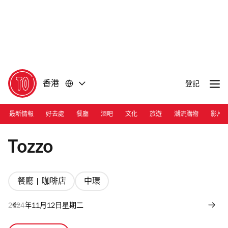
前
前
往
往
內
頁
容
尾
香港
登記
最新情報
好去處
餐廳
酒吧
文化
旅遊
潮流購物
影片
Photograph: Courtesy Tozzo/Nicholas Wong
Tozzo
餐廳 | 咖啡店
中環
2024年11月12日星期二