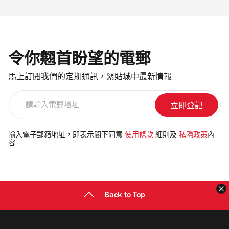
令你翹首盼望的電郵
馬上訂閱我們的定期通訊，緊貼城中最新情報
請
輸
入
電
輸入電子郵箱地址，即表示閣下同意
使用條款
細則及
私隱政策
內
容
郵
地
址
Back to Top