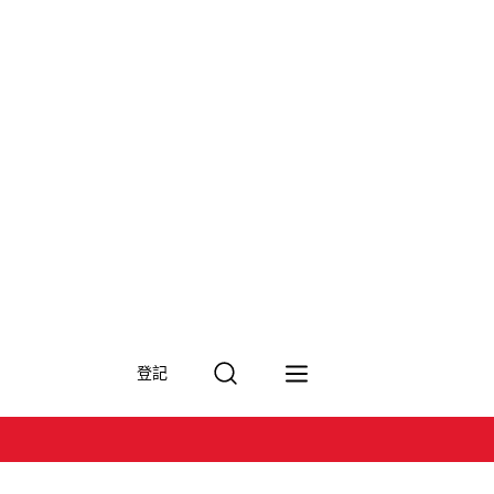
搜
登記
尋