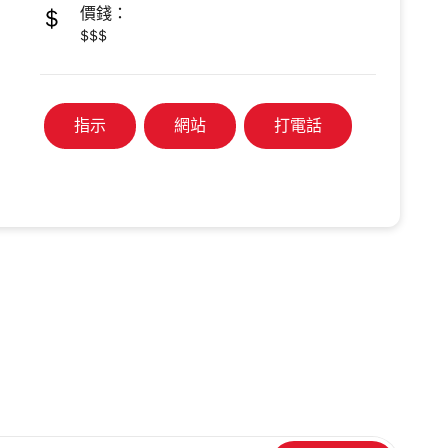
價錢：
$$$
指示
網站
打電話