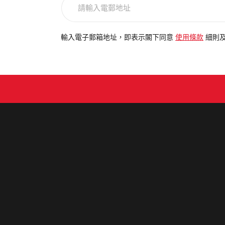
請
輸
入
電
輸入電子郵箱地址，即表示閣下同意
使用條款
細則
郵
地
址