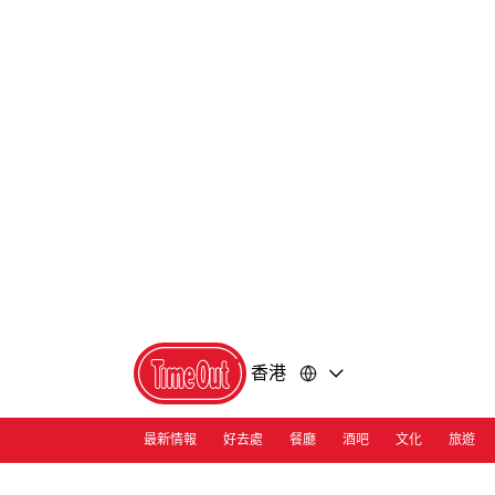
前
前
往
往
內
頁
容
尾
香港
最新情報
好去處
餐廳
酒吧
文化
旅遊