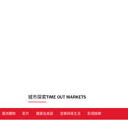
城市探索
TIME OUT MARKETS
潮流購物
影片
健康及美容
音樂與夜生活
影視娛樂