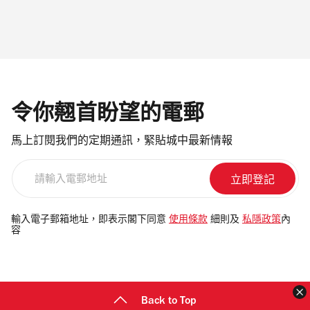
令你翹首盼望的電郵
馬上訂閱我們的定期通訊，緊貼城中最新情報
請
輸
入
電
輸入電子郵箱地址，即表示閣下同意
使用條款
細則及
私隱政策
內
容
郵
地
址
Back to Top