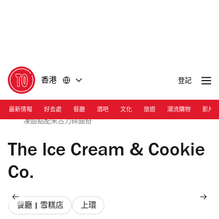
前
前
往
往
內
頁
容
尾
香港
登記
最新情報
好去處
餐廳
酒吧
文化
旅遊
潮流購物
影片
Photograph: Courtesy The Ice Cream & Cookie Co. | 斑蘭冰
凍甜點配朱古力碎曲奇
The Ice Cream & Cookie
Co.
餐廳 | 雪糕店
上環