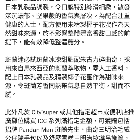
日本乳製品調製，令口感特別絲滑細緻，散發
深沉濃郁、堅果般的香氣與層次。為配合注重
健康的人士，配方使用未精製椰子花蜜作為天
然甜味來源，於不影響整體豐富香甜口感的前
提下，能有效降低整體糖分。
斑蘭迷必試斑蘭冰凍甜點配朱古力碎曲奇，採
用來自馬來西亞的斑蘭萃取物，零人工香料，
配上日本乳製品及精製椰子花蜜作為甜味來
源，令斑蘭芳香同熱帶氣息自然平衡，甜而不
膩。
此外凡於 City’super 或其他指定超市或便利店推
廣攤位購買 ICC 系列滿指定金額，可獲贈包括
招牌 Pandan Man 斑蘭先生、曲奇三明治毛絨
公仔隨手包以及舒壓雪糕三明治按鍵吊飾等，