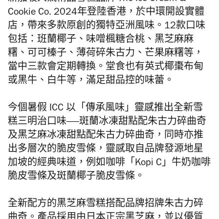
Cookie Co. 2024年登陸香港，於中環開設實體
店，
帶來
多款原創的獨特亞洲風味
。
12款口味
包括：班蘭椰子、味噌楓糖合桃、黑芝麻麻
糬、
可可榛子、
薄荷碎朱古力、芒果麻糬等，
當中三款會定期轉換。
堂食也有英式椰棗布甸
或黑牛、白牛等，
滿足甜品控的味蕾。
今個暑假 ICC 以「傳承風味」靈感推出全新雪
糕三明治口味——斑蘭冰凍甜點配朱古力碎曲奇
及黑芝麻冰凍甜點配朱古力碎曲奇，同時亦推
出多層次的脆皮雪條，靈感取自品牌發源地星
加坡的經典味道，例如咖啡「Kopi C」牛奶咖啡
脆皮雪條及斑蘭椰子脆皮雪條。
全新配方的黑芝麻雪糕搭配品牌招牌朱古力碎
曲奇。產品採用由日本正宗黑芝麻，並以優質