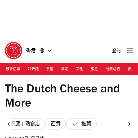
前
前
往
往
內
頁
容
尾
香港
登記
最新情報
好去處
餐廳
酒吧
文化
旅遊
潮流購物
影片
Photograph: TA
The Dutch Cheese and
More
餐廳 | 熟食店
西貢
推薦