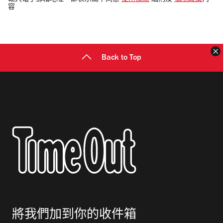
輸入電子郵箱地址，即表示閣下同意
使用條款
細則及
私隱政策
內
容
郵
地
址
Back to Top
將我們加到你的收件箱