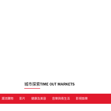
城市探索
TIME OUT MARKETS
潮流購物
影片
健康及美容
音樂與夜生活
影視娛樂