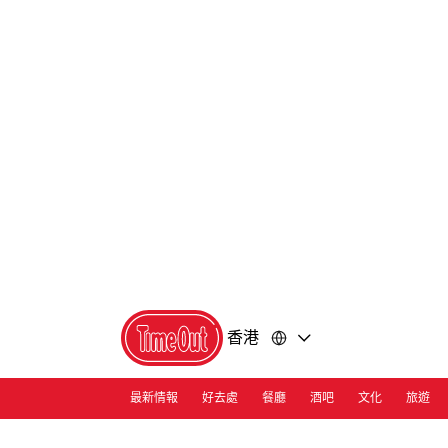
前
前
往
往
內
頁
容
尾
香港
最新情報
好去處
餐廳
酒吧
文化
旅遊