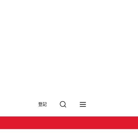
搜
登記
尋