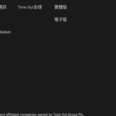
通訊
Time Out全球
實體版
電子版
Market
nd affiliated companies owned by Time Out Group Plc.