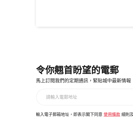
令你翹首盼望的電郵
馬上訂閱我們的定期通訊，緊貼城中最新情報
請
輸
入
電
輸入電子郵箱地址，即表示閣下同意
使用條款
細則
郵
地