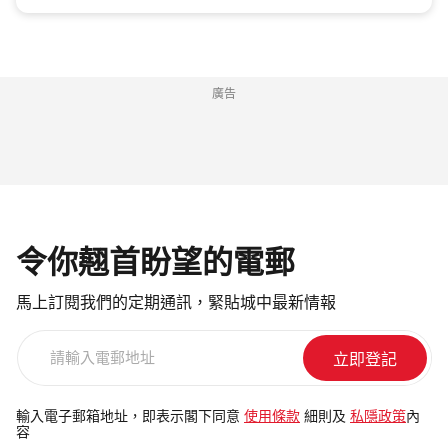
廣告
令你翹首盼望的電郵
馬上訂閱我們的定期通訊，緊貼城中最新情報
請
輸
入
電
輸入電子郵箱地址，即表示閣下同意
使用條款
細則及
私隱政策
內
容
郵