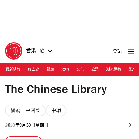
前
前
往
往
內
頁
容
尾
香港
登記
最新情報
好去處
餐廳
酒吧
文化
旅遊
潮流購物
影片
The Chinese Library
餐廳 | 中國菜
中環
2018年9月30日星期日