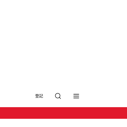
搜
登記
尋