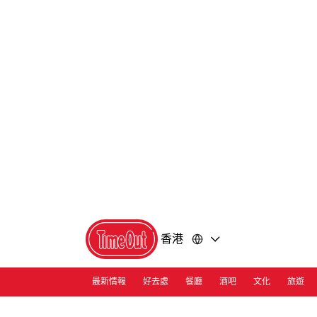
前
前
往
往
內
頁
容
尾
香港
最新情報
好去處
餐廳
酒吧
文化
旅遊