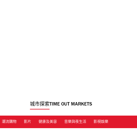
城市探索
TIME OUT MARKETS
潮流購物
影片
健康及美容
音樂與夜生活
影視娛樂