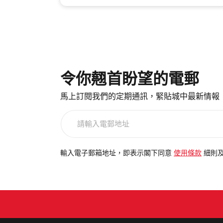
令你翹首盼望的電郵
馬上訂閱我們的定期通訊，緊貼城中最新情報
請
輸
入
電
輸入電子郵箱地址，即表示閣下同意
使用條款
細則
郵
地
址