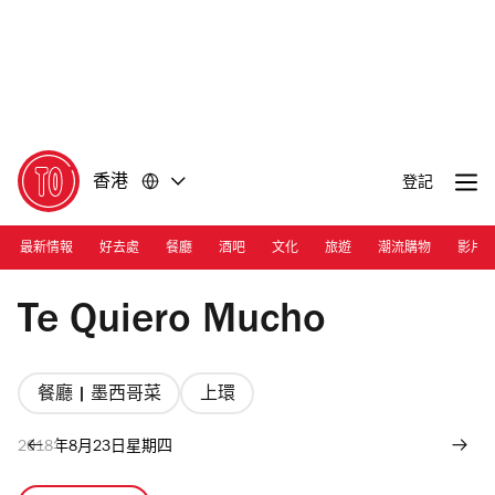
前
前
往
往
內
頁
容
尾
香港
登記
最新情報
好去處
餐廳
酒吧
文化
旅遊
潮流購物
影片
Photograph: Courtesy Te Quiero Mucho
Te Quiero Mucho
餐廳 | 墨西哥菜
上環
2018年8月23日星期四