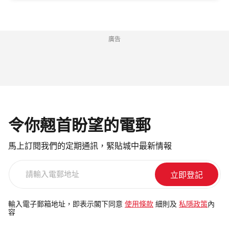
廣告
令你翹首盼望的電郵
馬上訂閱我們的定期通訊，緊貼城中最新情報
請
輸
入
電
輸入電子郵箱地址，即表示閣下同意
使用條款
細則及
私隱政策
內
容
郵
地