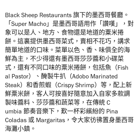
B
lack Sheep Restaurants 旗下的
墨西哥餐廳。
「
Super
Macho
」是墨西哥語
用作「讚嘆」，對
象可以是人、地方、
食物還是地道的粟米捲
餅。這裏提供墨西哥菜式，賣相不花巧，講求
簡單地道的口味。
菜單
以色、香、味俱全的海
鮮為主，不少得還有
墨西哥莎莎醬
和小碟菜
式，還有不同口味的粟米捲餅，包括魚（
Fish
al Pastor）
、醃製牛扒（
Adobo Marinated
Steak）
和香煎蝦（
Crispy Shrimp）
等，配上
新
鮮粟米餅，客人可按喜好隨意加入自家多款調
製味醬料、
莎莎醬和蔬菜等，在
傳統
C
umbia
節奏音樂下，歎一杯
彩繽紛的
Pina
Coladas 或
Margaritas
，
令大家
彷彿
置身墨西哥
海灘小鎮。