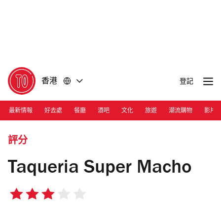
前
前
往
往
內
頁
容
尾
香港
登記
最新情報
好去處
餐廳
酒吧
文化
旅遊
潮流購物
影片
Photograph: Courtesy Taqueria Super Macho
評分
Taqueria Super Macho
3/5
星