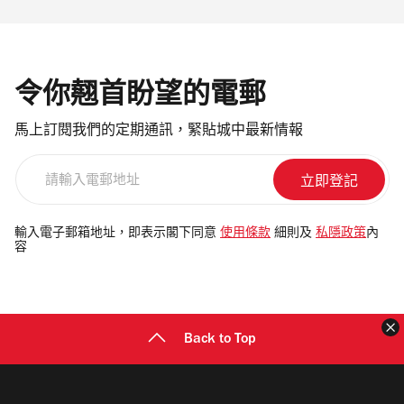
令你翹首盼望的電郵
馬上訂閱我們的定期通訊，緊貼城中最新情報
請
輸
入
電
輸入電子郵箱地址，即表示閣下同意
使用條款
細則及
私隱政策
內
容
郵
地
址
Back to Top