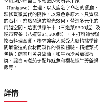
季酒店的稻菊日本餐廳的大廚谷川茂
（Tanigawa）主理，以大廚名字命名的餐廳，
裝修貫徹當代的隨性，以深色系原木、具質感
的石材、悠然閒適的燈光效果，營造多元化的
用膳空間。這裏供應午市（三道菜$300起）及
晚市套餐（八道菜$1,500起），主打廚師發辦
懷石料理套餐，務求讓客人感受大廚精挑季節
間最當造的食材而製作的餐飲體驗。精選菜式
包括：鮪雲丹黄身醬油、和牛西冷番茄鐡板
燒、蘿白茸煮茄子配炸魷魚和櫻花蝦牛蒡釜鍋
飯等。
詳情