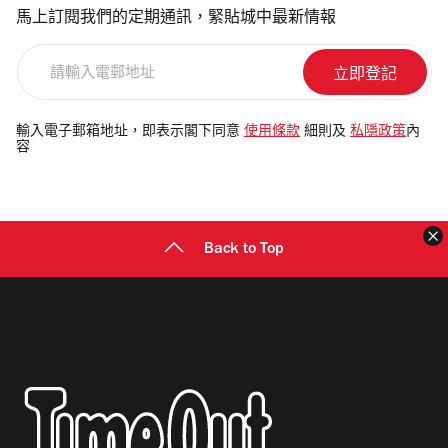
馬上訂閱我們的定期通訊，緊貼城中最新情報
請
輸
入
電
輸入電子郵箱地址，即表示閣下同意
使用條款
細則及
私隱政策
內
容
郵
地
址
Back to Top