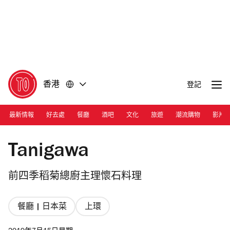
前
前
往
往
內
頁
容
尾
香港
登記
最新情報
好去處
餐廳
酒吧
文化
旅遊
潮流購物
影片
Photograph: Courtesy Tanigawa
Tanigawa
前四季稻菊總廚主理懷石料理
餐廳 | 日本菜
上環