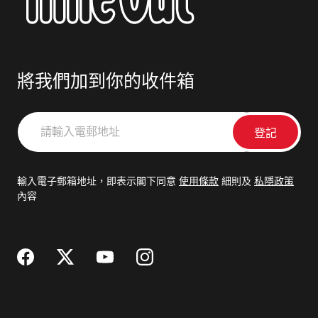
將我們加到你的收件箱
請
輸
入
電
輸入電子郵箱地址，即表示閣下同意
使用條款
細則及
私隱政策
郵
內容
地
址