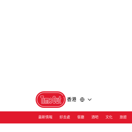
前
前
往
往
內
頁
容
尾
香港
最新情報
好去處
餐廳
酒吧
文化
旅遊