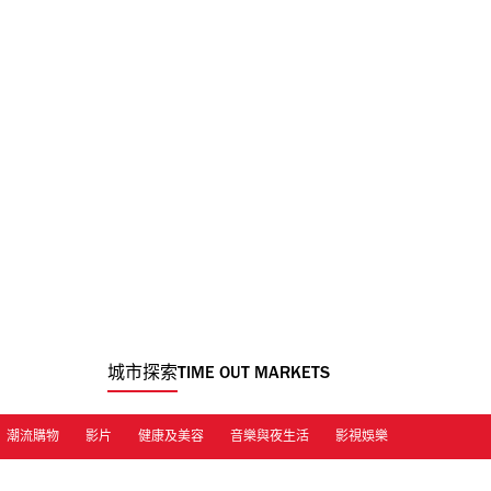
城市探索
TIME OUT MARKETS
潮流購物
影片
健康及美容
音樂與夜生活
影視娛樂