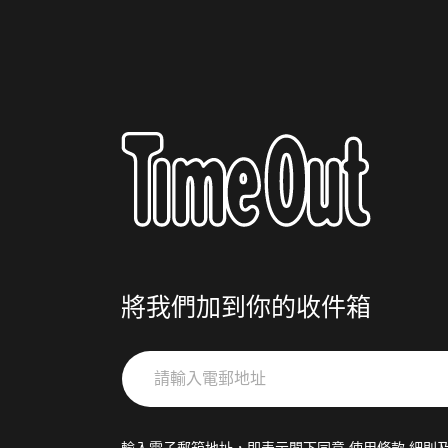
將我們加到你的收件箱
請
輸
入
電