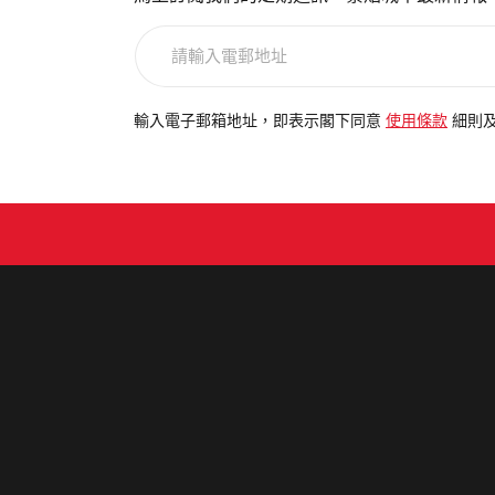
請
輸
入
電
輸入電子郵箱地址，即表示閣下同意
使用條款
細則
郵
地
址