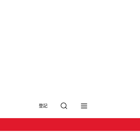
搜
登記
尋