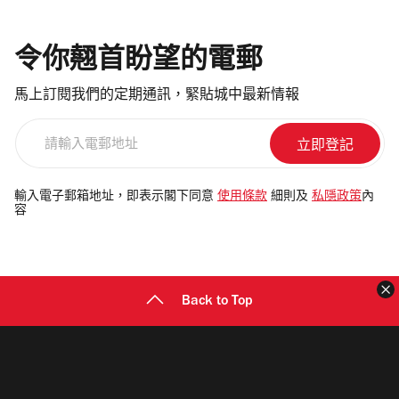
令你翹首盼望的電郵
馬上訂閱我們的定期通訊，緊貼城中最新情報
請
輸
入
電
輸入電子郵箱地址，即表示閣下同意
使用條款
細則及
私隱政策
內
容
郵
地
址
Back to Top