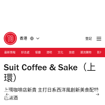
前
前
往
往
內
頁
容
尾
香港
登記
最新情報
好去處
餐廳
酒吧
文化
旅遊
潮流購物
影片
Photograph: Joshua Lin
Suit Coffee & Sake（上
環）
上環咖啡店新貴 主打日系西洋風創新美食配特
色清酒