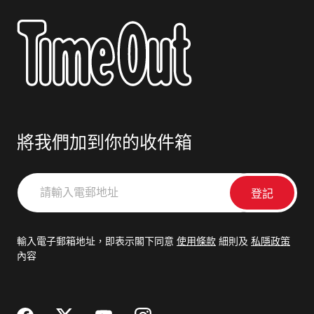
將我們加到你的收件箱
請
輸
入
電
輸入電子郵箱地址，即表示閣下同意
使用條款
細則及
私隱政策
郵
內容
地
址