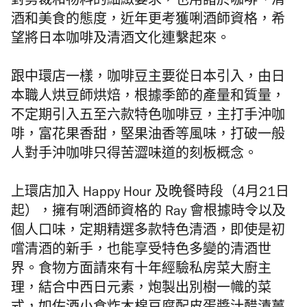
對
剪裁和物料的細緻要求，也用諸於咖啡、清
酒和美食的態度，近年更考獲唎酒師資格，希
望將日本咖啡及清酒文化連繫起來。
跟中環店一樣，
咖啡豆主要從日本引入，由日
本職人烘豆師烘焙，根據季節的產量和質量，
不定期引入五至六款特色咖啡豆，主打
手沖咖
啡，富花果香甜，堅果油香等
風味
，打破一般
人對手沖咖啡只得苦澀味道的刻板概念。
上環店加入
Happy Hour
及晚餐時段（4月21日
起），
擁有唎酒師資格的
Ray
會根據時令以及
個人口味，定期精選多款特色清酒，即使是初
嚐清酒的新手，也能享受特色多變的清酒世
界。食物方面
請來有
十年經驗私房菜大廚主
理，結合中西日元素，炮製出別樹一幟的菜