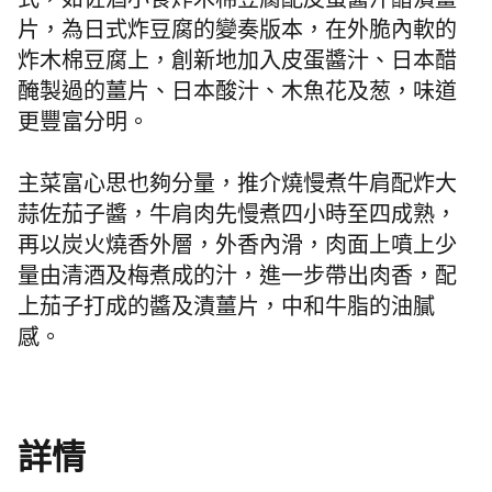
式，如佐酒小食炸木棉豆腐配皮蛋醬汁醋漬薑
片，為日式炸豆腐的變奏版本，在外脆內軟的
炸木棉豆腐上，創新地加入皮蛋醬汁、日本醋
醃製過的薑片、日本酸汁、木魚花及葱，味道
更豐富分明。
主菜富心思也夠分量，推介燒慢煮牛肩配炸大
蒜佐茄子醬，
牛肩肉先慢煮
四
小時至四
成熟，
再以炭火燒香外層，外香內滑，肉面上噴上少
量由清酒及梅煮成的汁，進一步帶出肉香，
配
上茄子打成的醬及漬薑片，中和牛脂的油膩
感。
詳情