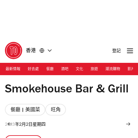
前
前
往
往
內
頁
容
尾
香港
登記
最新情報
好去處
餐廳
酒吧
文化
旅遊
潮流購物
影片
Photograph: Courtesy Smokehouse Bar & Grill
Smokehouse Bar & Grill
餐廳 | 美國菜
旺角
2023年2月2日星期四