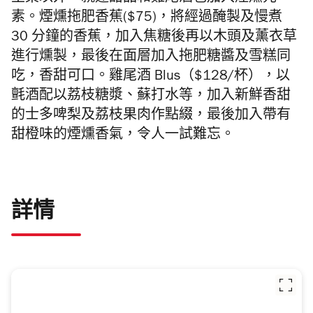
素。
煙燻拖肥香蕉(
$75
)，將經過醃製及慢煮
30
分鐘的香蕉，加入焦糖後再以木頭及薰衣草
進行燻製，最
後在面層加入拖肥糖醬及雪糕同
吃，香甜可口。雞尾酒
Blus（
$128/
杯），以
氈酒配以荔枝糖漿、蘇打水等，加入新鮮香甜
的士多
啤梨及荔枝果肉作點綴，最後加入帶有
甜橙味的煙燻香氣，令人一試難忘。
詳情