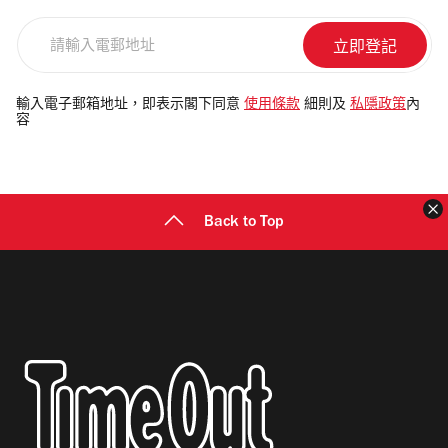
請
輸
入
電
輸入電子郵箱地址，即表示閣下同意
使用條款
細則及
私隱政策
內
容
郵
地
址
Back to Top