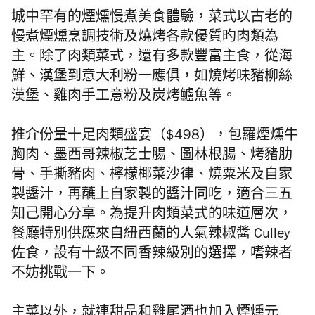
城中罕有的煙燻慢煮美食體驗，菜式以古老的
慢煮煙燻烹調技術及燒烤各款
優質旳
肉類為
主。除了肉類菜式，還有多款豐富主食，從海
鮮、漢堡到意大利粉一應俱，如燒烤味豬柳絲
漢堡、雞肉手工意粉及炭烤鱸魚等。
推介份量十足肉類盛宴（$498），包羅煙燻牛
胸肉、墨西哥辣椒芝士腸、圖林根腸、烤豬肋
骨、手撕豬肉、檸檬椰菜沙律、燒粟米及自家
製醬汁，再蘸上自家製的醬汁同吃，適合三五
知己開心分享。為提升肉類菜式的味道層次，
餐廳特別供應來自紐西蘭的人氣辣椒醬 Culley
佐食，設有十級不同香辣級別的選擇，嗜辣者
不妨挑戰一下。
主菜以外，就連甜品和雞尾酒也加入煙燻元