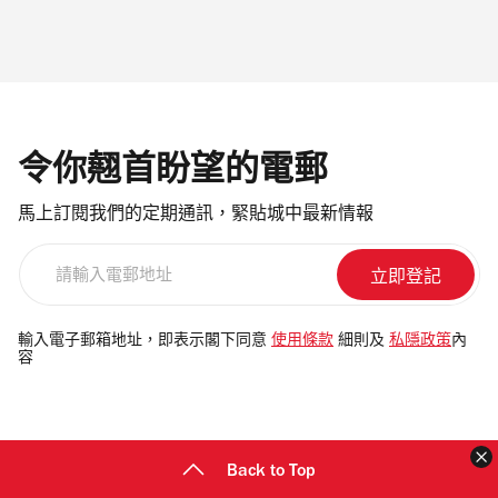
令你翹首盼望的電郵
馬上訂閱我們的定期通訊，緊貼城中最新情報
請
輸
入
電
輸入電子郵箱地址，即表示閣下同意
使用條款
細則及
私隱政策
內
容
郵
地
址
Back to Top