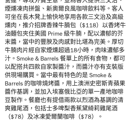
營運，專攻外賣生意，並為客人提供三文治、
煙燻凍肉拼盤、新奧爾良風咖啡飲料等。客人
可坐在長木凳上愉快地享用各款三文治及高級
燻肉，推介招牌香辣牛腩包（$118）以香烤牛
油麵包夾住美國 Prime 級牛腩，配以濃郁的芥
末醬，當中的豐腴及肉感對比堪為完美。厚切
牛腩肉片經自家煙燻超過18小時，肉味濃郁多
汁。Smoke & Barrels 餐單上的所有食物，都可
以配搭共四款自家製醬汁，而醬汁亦有支裝版
供現場購買。當中最有特色的是 Smoke &
Barrels 的咖啡燒烤醬，用上澳洲史密斯青蘋果
醬作基調，並加入埃塞俄比亞的單一產地咖啡
豆製作。餐廳也有提借兩款以烈酒為基調的清
爽雞尾酒，包括士多啤梨香蕉黛綺莉雞尾酒
（$78）及冰凍愛爾蘭咖啡
（$
78）。