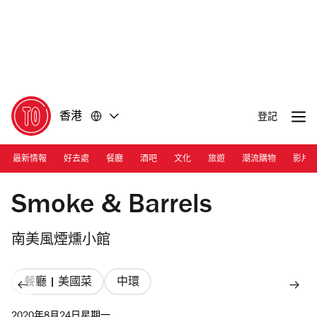
前
前
往
往
內
頁
容
尾
香港
登記
最新情報
好去處
餐廳
酒吧
文化
旅遊
潮流購物
影片
Photograph: Courtesy Smoke & Barrels
Smoke & Barrels
南美風煙燻小館
餐廳 | 美國菜
中環