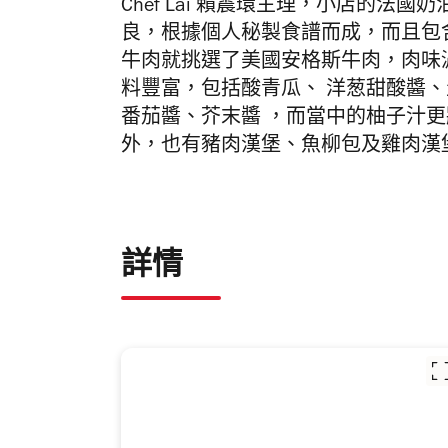
Chef Lai
賴震環主理，小店的
法國奶
良，根據個人秘製食譜而成，而且包
牛肉就挑選了美國安格斯牛肉，肉味
料豐富，包括酸青瓜、
洋葱甜酸醬
、
番茄醬
、芥末醬
，而
當中的
柚子汁更
外，也有
豬
肉漢堡、
魚柳
包及
雞
肉漢
詳情