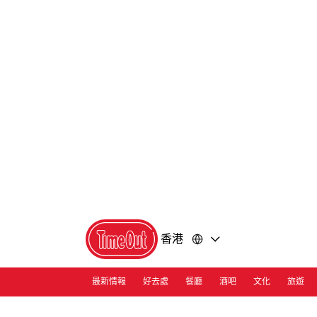
前
前
往
往
內
頁
容
尾
香港
最新情報
好去處
餐廳
酒吧
文化
旅遊