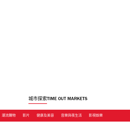
城市探索
TIME OUT MARKETS
潮流購物
影片
健康及美容
音樂與夜生活
影視娛樂