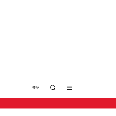
搜
登記
尋