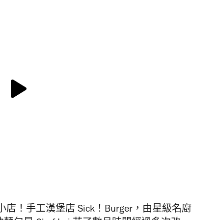
小店！
手工漢堡店
Sick！Burger，由
星級名廚