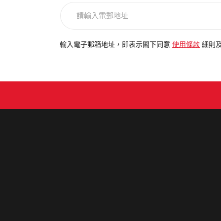
請
輸
入
電
輸入電子郵箱地址，即表示閣下同意
使用條款
細則
郵
地
址