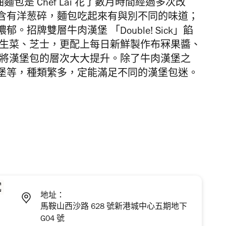
油麵包
是
Chef Lai
花了數月時間經過多次改
含有洋葱碎，麵包吃起來有與別不同的味道；
濃郁。
招牌
雙層牛肉漢堡 「
Double! Sick
」
餡
生菜
、芝士，
更配上每日新鮮製作布冧果醬
、
將漢堡包的層次大大提升。除了牛肉
漢堡之
堡等，種類繁多，定能滿足不同的漢堡包迷。
地址：
馬鞍山西沙路 628 號新港城中心五期地下
G04 號