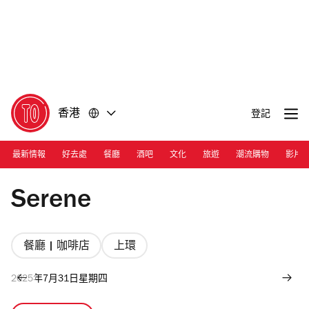
前
前
往
往
內
頁
容
尾
香港
登記
最新情報
好去處
餐廳
酒吧
文化
旅遊
潮流購物
影片
Photograph: Yuen
Serene
餐廳 | 咖啡店
上環
2025年7月31日星期四