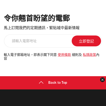
令你翹首盼望的電郵
馬上訂閱我們的定期通訊，緊貼城中最新情報
請
輸
入
電
輸入電子郵箱地址，即表示閣下同意
使用條款
細則及
私隱政策
內
容
郵
地
址
Back to Top