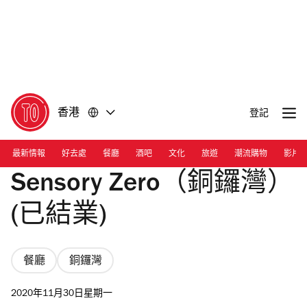
前
前
往
往
內
頁
容
尾
香港
登記
最新情報
好去處
餐廳
酒吧
文化
旅遊
潮流購物
影片
Sensory Zero（銅鑼灣）
(已結業)
餐廳
銅鑼灣
2020年11月30日星期一