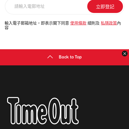
請
輸
入
電
輸入電子郵箱地址，即表示閣下同意
使用條款
細則及
私隱政策
內
容
郵
地
址
Back to Top