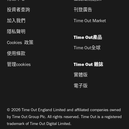
投資者查詢
刊登廣告
加入我們
Time Out Market
隱私聲明
Time Out產品
Cookies 政策
Time Out全球
使用條款
管理cookies
Time Out 雜誌
實體版
電子版
© 2026 Time Out England Limited and affiliated companies owned
by Time Out Group Plc. All rights reserved. Time Out is a registered
trademark of Time Out Digital Limited.