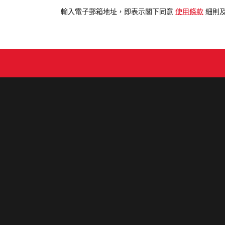
電
輸入電子郵箱地址，即表示閣下同意
使用條款
細則
郵
地
址