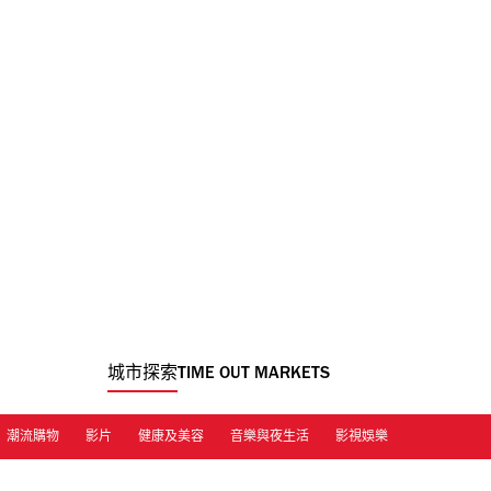
城市探索
TIME OUT MARKETS
潮流購物
影片
健康及美容
音樂與夜生活
影視娛樂