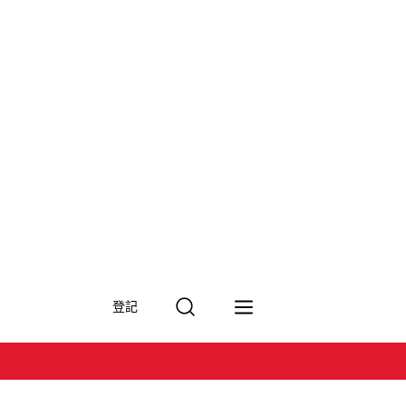
搜
登記
尋