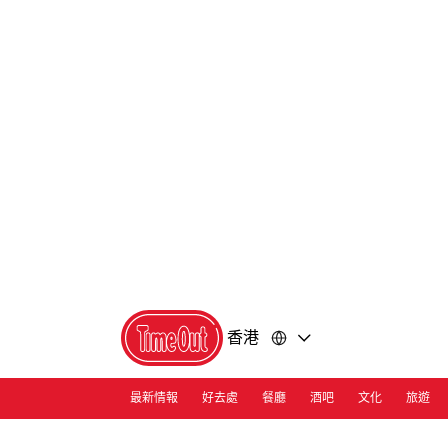
前
前
往
往
內
頁
容
尾
香港
最新情報
好去處
餐廳
酒吧
文化
旅遊