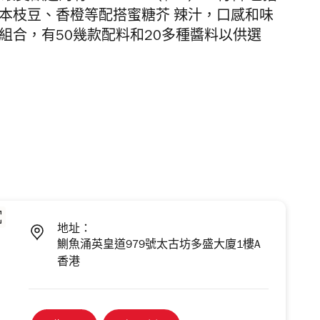
本枝豆、香橙等配搭蜜糖芥 辣汁，口感和味
組合，有50幾款配料和20多種醬料以供選
地址：
鰂魚涌英皇道979號太古坊多盛大廈1樓A
香港