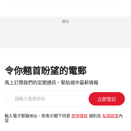
廣告
令你翹首盼望的電郵
馬上訂閱我們的定期通訊，緊貼城中最新情報
請
輸
入
電
輸入電子郵箱地址，即表示閣下同意
使用條款
細則及
私隱政策
內
容
郵
地