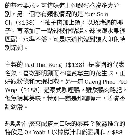
的基本要求，可惜味道上卻跟蛋卷沒多大分
別。另一個亦有類似情況的是 Yum Som
Oh（$138）。柚子肉加上蝦，以及烤過的椰
子，再添加了一點辣椒作點綴。辣味跟水果很
匹配，水準不俗，可是味道也沒到讓人印象特
別深刻。
主菜的 Pad Thai Kung（$138）是泰國的代表
名菜，喜歡那明顯而不喧賓奪主的花生味，正
好跟粉條和大蝦相襯。另一道 Gaeng Phed Ped
Yang（$188）是泰式咖哩鴨。雖然鴨肉略肥，
但無損其美味。特別一讚是那咖喱汁，着實香
甜幼滑。
想喝點什麼來配搭重口味的泰菜？餐廳推介的
特飲是 Oh Yeah！以檸檬汁和氈酒調和，$88一