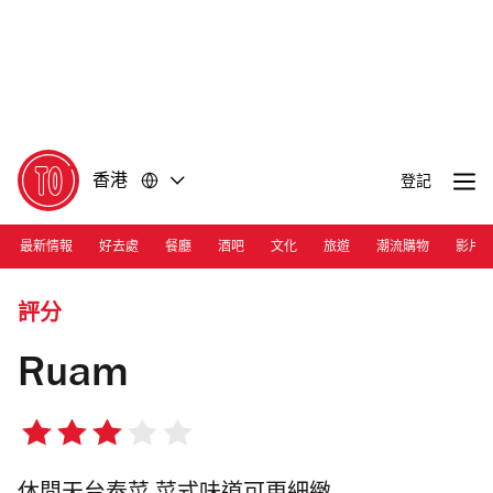
前
前
往
往
內
頁
容
尾
香港
登記
最新情報
好去處
餐廳
酒吧
文化
旅遊
潮流購物
影片
Photograph: Courtesy Ruam
評分
Ruam
3/5
星