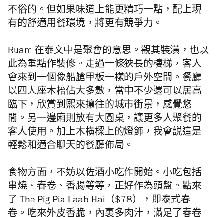
不俗的。但如果味道上能更精巧一點，配上現
有的舒適用餐環境，將更有競爭力。
Ruam 在泰文中是聚會的意思。觀其裝潢，也以
此為重點作裝修。走過一條狹長的樓梯，客人
會來到一個像船艙甲板一樣的戶外空間。餐廳
以四人座木枱佔大多數，當中不少還可以居高
臨下，欣賞到熙來攘往的城市街景，感覺悠
閒。另一邊廂則放有大圓桌，讓更多人聚餐的
客人使用。加上木横樑上的燈飾，我會説這是
輕鬆和適合聊天的餐廳佈局。
食物方面，不妨以佐酒小吃作開始。小吃包括
串燒、春卷、香腸等等，正好作為頭盤。點來
了 The Pig Pia Laab Hai（$78），即泰式春
卷。吃來外皮香脆，內裏多肉汁，滿足了春卷