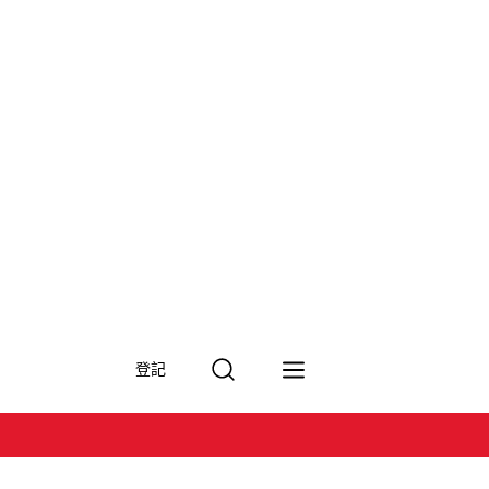
搜
登記
尋