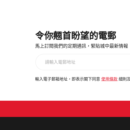
令你翹首盼望的電郵
馬上訂閱我們的定期通訊，緊貼城中最新情報
請
輸
入
電
輸入電子郵箱地址，即表示閣下同意
使用條款
細則
郵
地
址