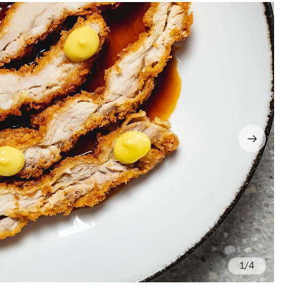
/4
Ph