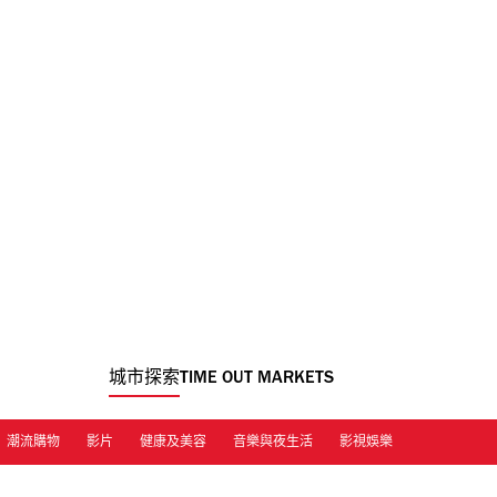
城市探索
TIME OUT MARKETS
潮流購物
影片
健康及美容
音樂與夜生活
影視娛樂