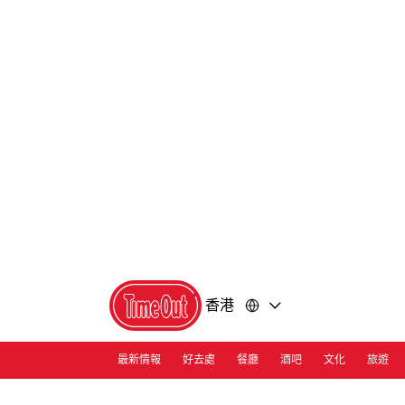
前
前
往
往
內
頁
容
尾
香港
最新情報
好去處
餐廳
酒吧
文化
旅遊