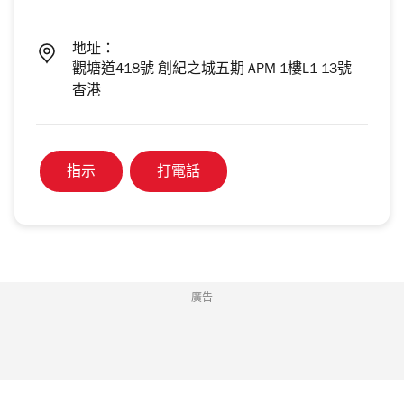
地址：
觀塘道418號 創紀之城五期 APM 1樓L1-13號
杳港
指示
打電話
廣告