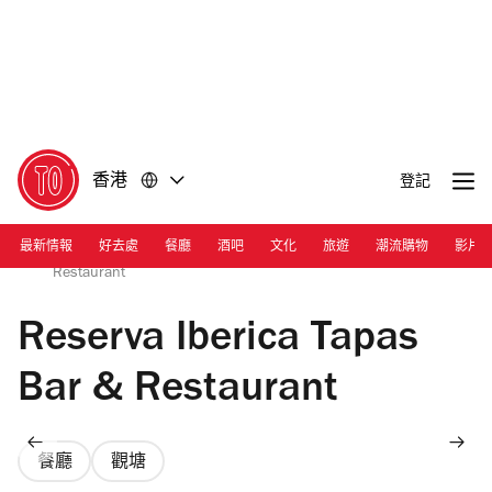
前
前
往
往
內
頁
容
尾
香港
登記
最新情報
好去處
餐廳
酒吧
文化
旅遊
潮流購物
影片
Photograph: Courtesy Reserva Ibérica Tapas Bar &
Restaurant
Reserva Iberica Tapas
Bar & Restaurant
餐廳
觀塘