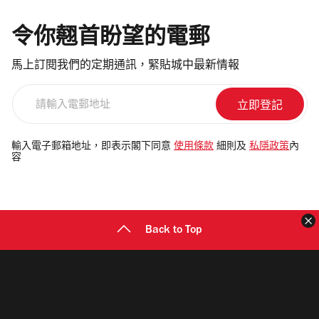
令你翹首盼望的電郵
馬上訂閱我們的定期通訊，緊貼城中最新情報
請
輸
入
電
輸入電子郵箱地址，即表示閣下同意
使用條款
細則及
私隱政策
內
容
郵
地
址
Back to Top