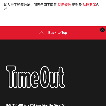
電
輸入電子郵箱地址，即表示閣下同意
使用條款
細則及
私隱政策
內
容
郵
地
址
Back to Top