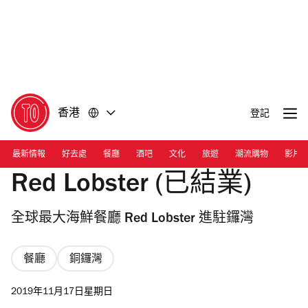
前
前
往
往
內
頁
容
尾
香港
登記
最新情報
好去處
餐廳
酒吧
文化
旅遊
潮流購物
影片
Red Lobster (已結業)
全球最大海鮮餐廳 Red Lobster 進駐鑼灣
餐廳
銅鑼灣
2019年11月17日星期日