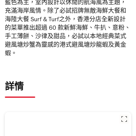
藍色為主，室內設計以
休閒的航海風為主題，
充滿海岸風情。除了必試招牌無敵海鮮大餐
和
海陸大餐 Surf & Turf
之外，香港分店
全新設計
的菜單推出超過
60
款新鮮海鮮、牛扒、意粉、
手工薄餅、沙律及甜品，必試以
本地經典菜式
避風塘炒蟹為靈感的港式避風塘炒龍蝦
及黃金
蝦。
詳情