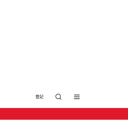
搜
登記
尋