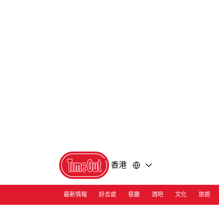
前
前
往
往
內
頁
容
尾
香港
最新情報
好去處
餐廳
酒吧
文化
旅遊