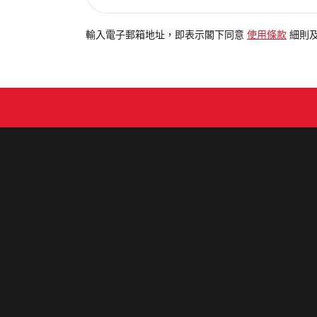
入
電
輸入電子郵箱地址，即表示閣下同意
使用條款
細則
郵
地
址