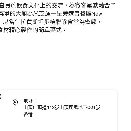
官員於飲食文化上的交流，為賓客呈獻融合了
菜單的大廚為米芝蓮一星旁遮普餐廳
New
。 以當年拉賈斯坦步槍聯隊食堂為靈感，
食材精心製作的簡單菜式。
地址：
山頂山頂道118號山頂廣場地下G01號
香港