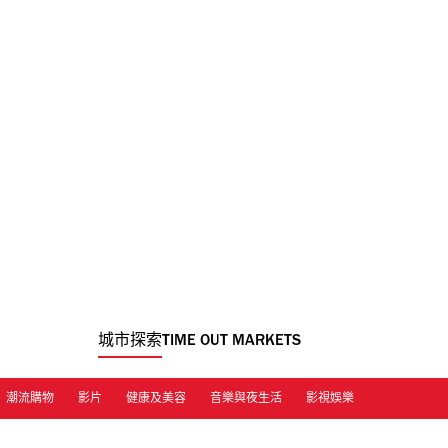
城市探索
TIME OUT MARKETS
潮流購物
影片
健康及美容
音樂與夜生活
影視娛樂