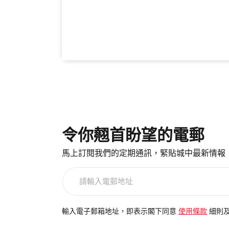
令你翹首盼望的電郵
馬上訂閱我們的定期通訊，緊貼城中最新情報
請
輸
入
電
輸入電子郵箱地址，即表示閣下同意
使用條款
細則
郵