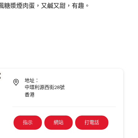
楓糖漿煙肉蛋，又鹹又甜，有趣。
地址：
中環利源西街28號
香港
指示
網站
打電話