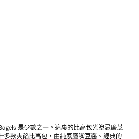
Bagels 是少數之一。這裏的比高包光塗忌廉芝
十多款夾餡比高包，由純素鷹嘴豆醬、經典的