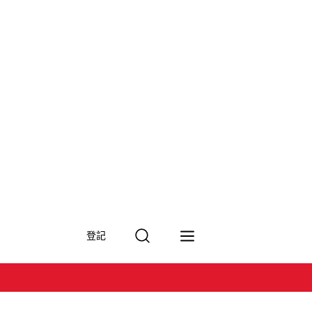
搜
登記
尋