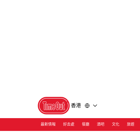
前
前
往
往
內
頁
容
尾
香港
最新情報
好去處
餐廳
酒吧
文化
旅遊