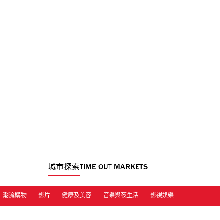
城市探索
TIME OUT MARKETS
潮流購物
影片
健康及美容
音樂與夜生活
影視娛樂