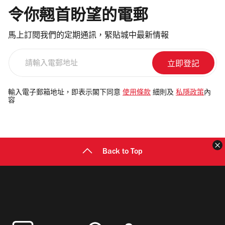
令你翹首盼望的電郵
馬上訂閱我們的定期通訊，緊貼城中最新情報
請
輸
入
電
輸入電子郵箱地址，即表示閣下同意
使用條款
細則及
私隱政策
內
容
郵
地
址
Back to Top