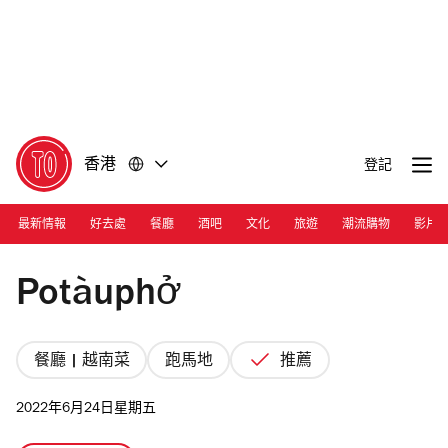
前
前
往
往
內
頁
容
尾
香港
登記
最新情報
好去處
餐廳
酒吧
文化
旅遊
潮流購物
影片
Photograph: Courtesy Potàuphở
Potàuphở
餐廳 | 越南菜
跑馬地
推薦
2022年6月24日星期五