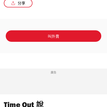
分享
叫外賣
廣告
Time Out 說