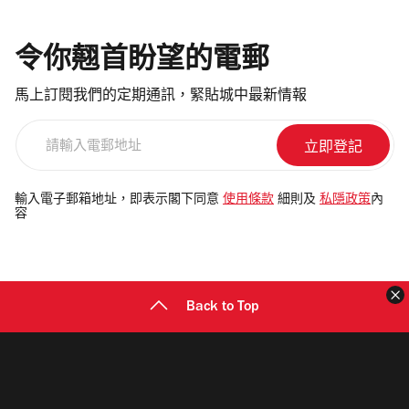
令你翹首盼望的電郵
馬上訂閱我們的定期通訊，緊貼城中最新情報
請
輸
入
電
輸入電子郵箱地址，即表示閣下同意
使用條款
細則及
私隱政策
內
容
郵
地
址
Back to Top