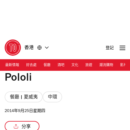
前
前
往
往
內
頁
容
尾
香港
登記
最新情報
好去處
餐廳
酒吧
文化
旅遊
潮流購物
影片
Pololi
餐廳 | 夏威夷
中環
2014年9月25日星期四
分享